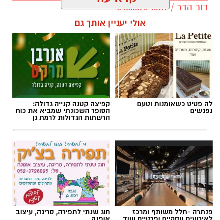
דור הדר / 13:17 04.08.26
אולי יעניין אותך גם
תגים:
משרד התחבורה
,
משרד הרישוי
,
העברת
בעלות
לה פטיט כשאומנות וטעם
קפיצה קטנה קנייה גדולה:
נפגשים
הסופר השכונתי שמביא את כוח
הרשתות הגדולות לרמת גן
פנתרה -חלל משותף ומרכז
חוג שנתי לתפירה, סריגה, עיצוב
לאירועים עסקיים ופרטיים ועוד
אופנה