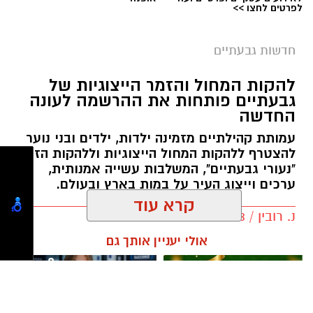
לפרטים לחצו >>
חדשות גבעתיים
צילום: דוברות המשטרה
להקות המחול והזמר הייצוגיות של
שירות חדש של משרד התחבורה והבטיחות בדרכים
גבעתיים פותחות את ההרשמה לעונה
החדשה
יאפשר לבעלי כלי רכב להוסיף שכבת הגנה מפני
העברת בעלות במרמה: בעל הרכב יוכל להיכנס
עמותת קהילתיים מזמינה ילדות, ילדים ובני נוער
להצטרף ללהקות המחול הייצוגיות וללהקות הזמר
לאזור האישי הממשלתי ולחסום את האפשרות
"נעורי גבעתיים", המשלבות עשייה אמנותית,
להעביר את הבעלות על הרכב בסניפי דואר ישראל.
ערכים וייצוג העיר על במות בארץ ובעולם.
לאחר הפעלת החסימה, העברת הבעלות תתאפשר
נ. רובין / 09:43 04.08.26
רק באמצעות השירות המקוון באתר הממשלתי,
קרא עוד
הדורש הזדהות של המוכר ושל הקונה. במשרד
התחבורה ממליצים לבעלי כלי הרכב להפעיל את
אולי יעניין אותך גם
החסימה ולהשאיר אותה בתוקף כל עוד אין צורך
לבצע העברת בעלות בדרך אחרת.