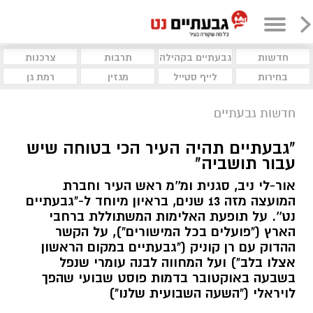
חדשות
גבעתיים בקהילה
תרבות
צרכנות
בחירות
לייף סטייל
מגזין
רמת גן
חדשות גבעתיים
"גבעתיים תהיה העיר הכי בטוחה שיש
עבור תושביה"
אור-לי ניב, סגנית ומ''מ ראש העיר וחברת
המועצה מזה 13 שנים, בראיון מיוחד ל-"גבעתיים
נט''. על תופעת האלימות המשתוללת ברחבי
הארץ ("פועלים בכל המישורים"), על הקשר
ההדוק עם רן קוניק ("גבעתיים במקום הראשון
אצלו בלב") ועל המחווה לבנה עומרי שנפל
בשבעה באוקטובר בדמות פוסט שבועי שהפך
לויראלי ("השעה השבועית שלנו")