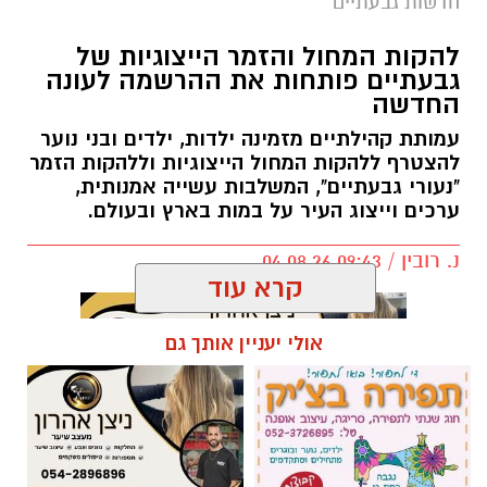
חדשות גבעתיים
צילום: דוברות המשטרה
להקות המחול והזמר הייצוגיות של
שירות חדש של משרד התחבורה והבטיחות בדרכים
גבעתיים פותחות את ההרשמה לעונה
החדשה
יאפשר לבעלי כלי רכב להוסיף שכבת הגנה מפני
העברת בעלות במרמה: בעל הרכב יוכל להיכנס
עמותת קהילתיים מזמינה ילדות, ילדים ובני נוער
להצטרף ללהקות המחול הייצוגיות וללהקות הזמר
לאזור האישי הממשלתי ולחסום את האפשרות
"נעורי גבעתיים", המשלבות עשייה אמנותית,
להעביר את הבעלות על הרכב בסניפי דואר ישראל.
ערכים וייצוג העיר על במות בארץ ובעולם.
לאחר הפעלת החסימה, העברת הבעלות תתאפשר
נ. רובין / 09:43 04.08.26
רק באמצעות השירות המקוון באתר הממשלתי,
קרא עוד
הדורש הזדהות של המוכר ושל הקונה. במשרד
התחבורה ממליצים לבעלי כלי הרכב להפעיל את
אולי יעניין אותך גם
החסימה ולהשאיר אותה בתוקף כל עוד אין צורך
לבצע העברת בעלות בדרך אחרת.
תגים:
עיריית גבעתיים
,
להקה יצוגית של גבעתיים
,
מה עומד מאחורי השירות החדש?
נעורי גבעתיים