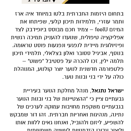
בתחום היזמות החברתית בלטו במיוחד איה ארז
ותמר עוזרי, תלמידות תיכון קלעי, שפיתחו את
המיזם
feelU
– צמיד חכם מבוסס ביופידבק לצד
אפליקציה טיפולית, שנועדו להעניק תמיכה רגשית
ופיזיולוגית מיידית לנפגעי ונפגעות פוסט טראומה.
בנוסף, אביגיל ססובר ואלון בצלאלי, תלמידי תיכון
תלמה ילין, זכו להכרה על פסטיבל "פשוט" –
פלטפורמה חדשנית לנוער יוצר קולנוע, המנוהלת
כולה על ידי בני ובנות נוער.
ישראל נתנאל
, מנהל מחלקת הנוער בעיריית
גבעתיים ציין כי "ההצטיינות של בני ובנות הנוער
בגבעתיים משקפת מחויבות עמוקה לערכים של
נתינה, מנהיגות ואחריות חברתית. זהו דור שמבקש
להשפיע, ליזום ולהוביל, ואנחנו גאים ללוות אותו
וליצור עבורו הזדמנויות לעשייה משמעותית