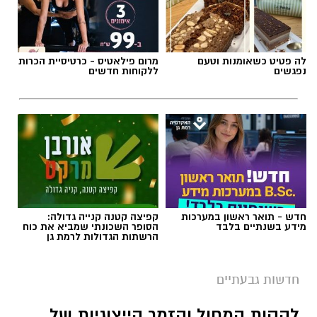
תגים:
משרד התחבורה
,
משרד הרישוי
,
העברת
בעלות
לה פטיט כשאומנות וטעם
מרום פילאטיס - כרטיסיית הכרות
נפגשים
ללקוחות חדשים
חדש - תואר ראשון במערכות
קפיצה קטנה קנייה גדולה:
מידע בשנתיים בלבד
הסופר השכונתי שמביא את כוח
הרשתות הגדולות לרמת גן
חדשות גבעתיים
צילום: דוברות המשטרה
להקות המחול והזמר הייצוגיות של