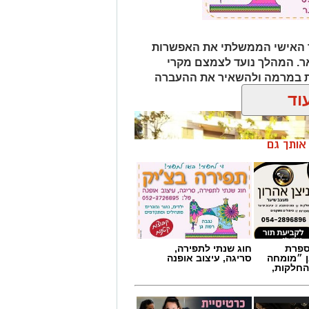
ור האישי הממשלתי את האפשרות
ר. המהלך נועד לצמצם מקרי
ות במרמה ולהשאיר את ההעברה
ן והמאובטח
וד
ן אותך גם
מספרת
חוג שנתי לתפירה,
ן ״מומחה
סריגה, עיצוב אופנה
החלקות,