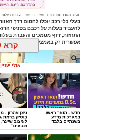
תגים:
משרד התחבורה
,
משרד הרישוי
,
העברת בעלות
בעלי כלי רכב יוכלו לחסום דרך האז
להעביר בעלות על רכבם בסניפי הדוא
התחזות, זיוף מסמכים והעברת בעל
אפשרית רק באמצעות השירות המקוו
קרא ע
אולי יעניי
חדש - תואר ראשון
ניצן אהרון - 
במערכות מידע
בוטיק ברמת ג
בשנתיים בלבד
לעיצוב שיער, 
וצבעים״