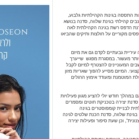
אות התססה בגינות הקהילתיות גלבוע,
בים קהילתי בגינת שלווה, סדנה בנושא
דנת הדפס רשת בגינה הקהילתית לאה
ים מקוריים על חולצות ותיקים שהביאו
יריית גבעתיים לקדם גם את מיזם
יותר מעשור. במסגרת מפגש
שייערך
ותושבים המעוניינים להצטרף למיזם לקבל
צועי. המיזם מסייע להפוך שאריות מזון
לת המוטמנת ומעודד אימוץ הרגלים
מהלך חודש יולי להציע מגוון פעילויות
ו סדנת יצירה בטכניקת חוטים ומסמרים
תית לבניית קומפוסטרים בגינה
בגינת שלווה, סדנת הכנת שלטים לגינה
נונית", וכן שעת סיפור ופעילות יצירה