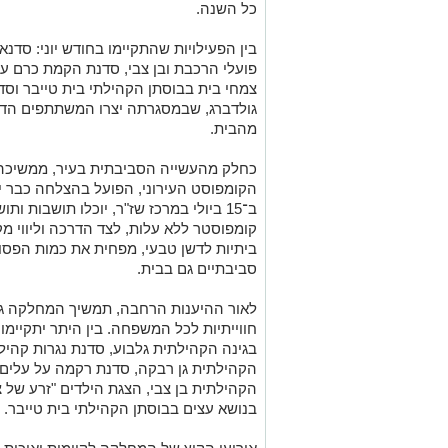
כל השנה.
בין הפעילויות שהתקיימו בחודש יוני: סדנ
פועלי הרכבת ובן צבי, סדנת הקמת כרם ענ
צמחי בית בבוסתן הקהילתי בית טייבר וס
גולדברג, שבמסגרתה יצרו המשתתפים הדפס
מהבית.
כחלק מהעשייה הסביבתית בעיר, ממשיכה ע
הקומפוסט העירוני, הפועל בהצלחה כבר 
ב־15 ביולי במרכז שז"ר, יוכלו תושבות 
קומפוסטר ללא עלות, לצד הדרכה וליווי מק
ביתיות לדשן טבעי, מפחית את כמות הפסו
סביבתיים גם בבית.
לאור ההיענות הרחבה, תמשיך המחלקה גם ב
חווייתיות לכל המשפחה. בין היתר יתקיימ
בגינה הקהילתית גלבוע, סדנת נגרות קהיל
הקהילתית גן רבקה, סדנת רקמה על עלים 
הקהילתית בן צבי, הצגת הילדים
"זרע של צ
בנושא עצים בבוסתן הקהילתי בית טייבר.