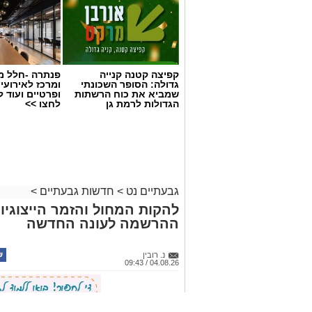
צילום: דוברות המשטרה
קפיצה קטנה קנייה
פנתרה -חלל מ
גדולה: הסופר השכונתי
ומרכז לאירועי
שמביא את כוח הרשתות
ופרטיים ועוד 
שירות חדש של משרד התחבורה והבטיחות 
הגדולות לרמת גן
לחצו >>
שכבת הגנה מפני העברת בעלות במרמה: בע
הממשלתי ולחסום את האפשרות להעביר א
ישראל.
לאחר הפעלת החסימה, העברת הבעלות ת
באתר הממשלתי, הדורש הזדהות של המוכ
גבעתיים נט
>
חדשות גבעתיים
>
ממליצים לבעלי כלי הרכב להפעיל את החס
להקות המחול והזמר הייצוגיו
צורך לבצע העברת בעלות בדרך אחרת.
ההרשמה לעונה החדשה
מה עומד מאחורי השירות החדש?
נ. רובין
04.08.26 / 09:43
הקורונה, ואפשר למוכרי ולקוני רכב משו
הדואר או למשרד הרישוי.