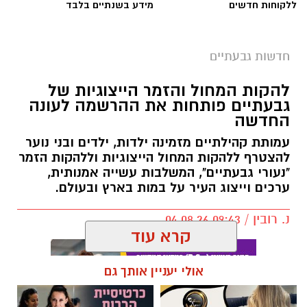
ללקוחות חדשים
מידע בשנתיים בלבד
חדשות גבעתיים
צילום: דוברות המשטרה
להקות המחול והזמר הייצוגיות של
שירות חדש של משרד התחבורה והבטיחות בדרכים
גבעתיים פותחות את ההרשמה לעונה
החדשה
יאפשר לבעלי כלי רכב להוסיף שכבת הגנה מפני
העברת בעלות במרמה: בעל הרכב יוכל להיכנס
עמותת קהילתיים מזמינה ילדות, ילדים ובני נוער
להצטרף ללהקות המחול הייצוגיות וללהקות הזמר
לאזור האישי הממשלתי ולחסום את האפשרות
"נעורי גבעתיים", המשלבות עשייה אמנותית,
להעביר את הבעלות על הרכב בסניפי דואר ישראל.
ערכים וייצוג העיר על במות בארץ ובעולם.
לאחר הפעלת החסימה, העברת הבעלות תתאפשר
נ. רובין / 09:43 04.08.26
רק באמצעות השירות המקוון באתר הממשלתי,
קרא עוד
הדורש הזדהות של המוכר ושל הקונה. במשרד
התחבורה ממליצים לבעלי כלי הרכב להפעיל את
אולי יעניין אותך גם
החסימה ולהשאיר אותה בתוקף כל עוד אין צורך
לבצע העברת בעלות בדרך אחרת.