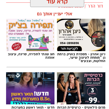
קרא עוד
דור הדר / 13:17 04.08.26
אולי יעניין אותך גם
תגים:
משרד התחבורה
,
משרד הרישוי
,
העברת
בעלות
ניצן אהרון - מספרת בוטיק ברמת
חוג שנתי לתפירה, סריגה, עיצוב
גן ״מומחה לעיצוב שיער,
אופנה
החלקות, וצבעים״
מרום פילאטיס - כרטיסיית הכרות
חדש - תואר ראשון במערכות