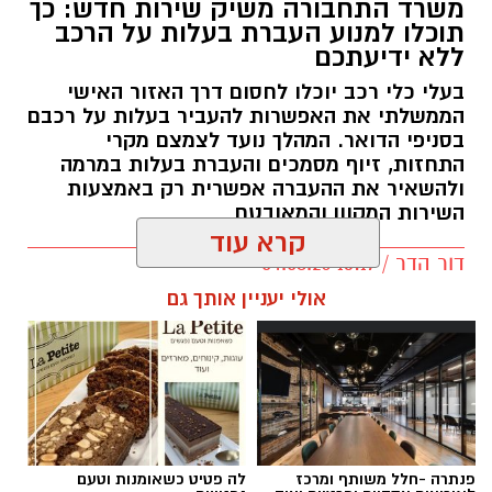
משרד התחבורה משיק שירות חדש: כך
תוכלו למנוע העברת בעלות על הרכב
ללא ידיעתכם
בעלי כלי רכב יוכלו לחסום דרך האזור האישי
הממשלתי את האפשרות להעביר בעלות על רכבם
בסניפי הדואר. המהלך נועד לצמצם מקרי
התחזות, זיוף מסמכים והעברת בעלות במרמה
ולהשאיר את ההעברה אפשרית רק באמצעות
השירות המקוון והמאובטח
קרא עוד
דור הדר / 13:17 04.08.26
אולי יעניין אותך גם
תגים:
משרד התחבורה
,
משרד הרישוי
,
העברת
בעלות
פנתרה -חלל משותף ומרכז
לה פטיט כשאומנות וטעם