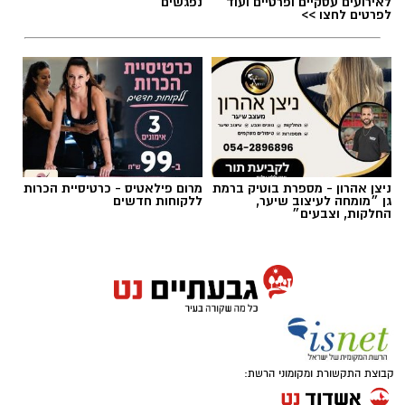
לאירועים עסקיים ופרטיים ועוד
נפגשים
לפרטים לחצו >>
ניצן אהרון - מספרת בוטיק ברמת
מרום פילאטיס - כרטיסיית הכרות
גן ״מומחה לעיצוב שיער,
ללקוחות חדשים
החלקות, וצבעים״
צילום: דוברות המשטרה
שירות חדש של משרד התחבורה והבטיחות בדרכים
יאפשר לבעלי כלי רכב להוסיף שכבת הגנה מפני
קבוצת התקשורת ומקומוני הרשת:
העברת בעלות במרמה: בעל הרכב יוכל להיכנס
לאזור האישי הממשלתי ולחסום את האפשרות