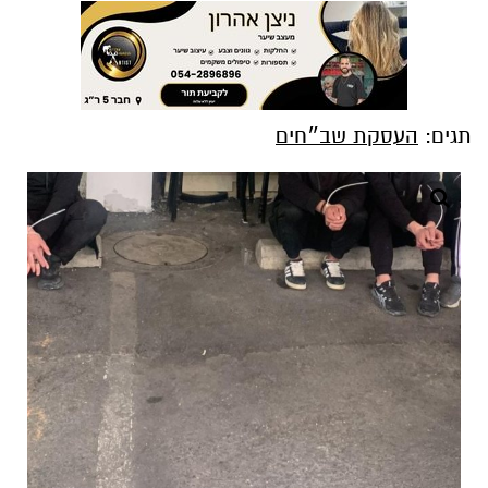
תגים:
העסקת שב״חים