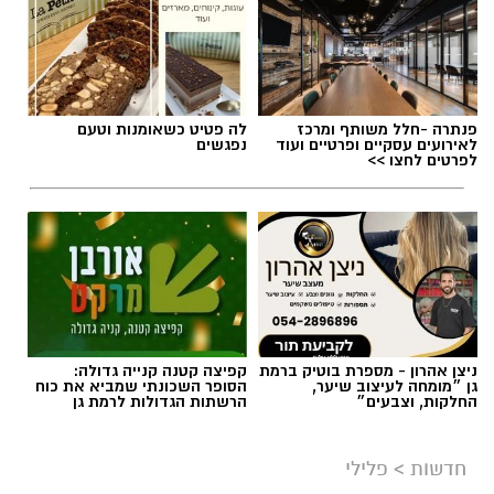
ניצן אהרון - מספרת בוטיק ברמת
קפיצה קטנה קנייה גדולה:
גן ״מומחה לעיצוב שיער,
הסופר השכונתי שמביא את כוח
החלקות, וצבעים״
הרשתות הגדולות לרמת גן
חדשות
>
פלילי
החקירה מתקדמת: מי עומד מאחורי
הסכסוך שמסעיר את עולם הפשע?
יחידה המרכזית של מחוז תל אביב עצרה תושב
רחובות בשנות ה־20 לחייו בחשד למעורבות
בהצתת סניף ג'פניקה בגבעתיים ב־12 ביולי. בית
המשפט האריך את מעצרו
דור הדר / 11:58 29.07.26
קרא עוד