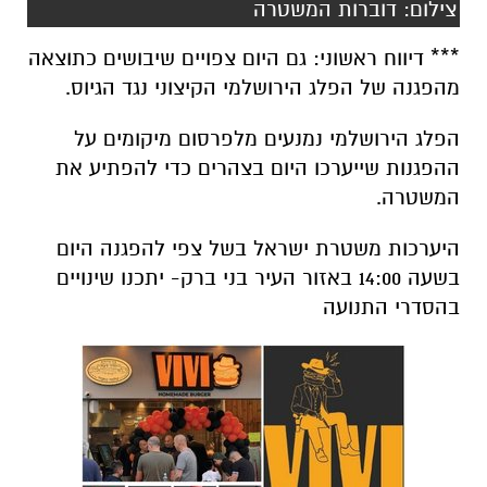
צילום: דוברות המשטרה
*** דיווח ראשוני: גם היום צפויים שיבושים כתוצאה
מהפגנה של הפלג הירושלמי הקיצוני נגד הגיוס.
הפלג הירושלמי נמנעים מלפרסום מיקומים על
ההפגנות שייערכו היום בצהרים כדי להפתיע את
המשטרה.
היערכות משטרת ישראל בשל צפי להפגנה היום
בשעה 14:00 באזור העיר בני ברק- יתכנו שינויים
בהסדרי התנועה
▪️כביש 4 מאלוף שדה עד לאם המושבות ב2
הכיוונים.
▪️ היתכנות לעומסי תנועה וחסימות על ציר