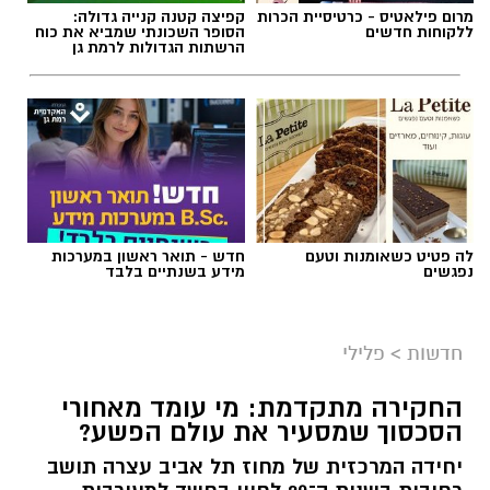
מרום פילאטיס - כרטיסיית הכרות
קפיצה קטנה קנייה גדולה:
ללקוחות חדשים
הסופר השכונתי שמביא את כוח
הרשתות הגדולות לרמת גן
לה פטיט כשאומנות וטעם
חדש - תואר ראשון במערכות
נפגשים
מידע בשנתיים בלבד
חדשות
>
פלילי
החקירה מתקדמת: מי עומד מאחורי
הסכסוך שמסעיר את עולם הפשע?
יחידה המרכזית של מחוז תל אביב עצרה תושב