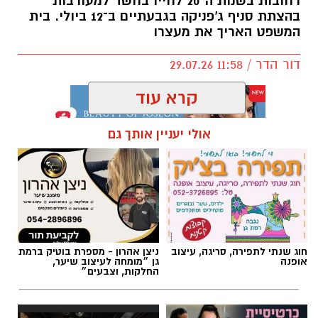
רחובות בשנות ה־20 לחייו בחשד למעורבות
בהצתת סניף ג'פניקה בגבעתיים ב־12 ביולי. בית
המשפט האריך את מעצרו
דור הדר / 11:58 29.07.26
קרא עוד
אולי יעניין אותך גם
תגים:
ג׳פניקה
חוג שנתי לתפירה, סריגה, עיצוב
ניצן אהרון - מספרת בוטיק ברמת
אופנה
גן ״מומחה לעיצוב שיער,
החלקות, וצבעים״