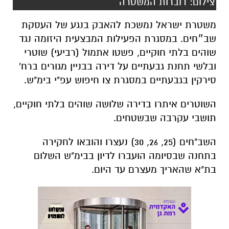
צילום: דוברות המשטרה
משטרת ישראל נמשכת להאבק בנגע של העסקת
שב״חים. במסגרת הפעילות המבצעית היזומה נגד
שוהים בלתי חוקיים, פשטו אתמול (רביעי) שוטרי
ובלשי תחנת גבעתיים על דירה בבניין מגורים ברח'
סירקין בגבעתיים במסגרת צו חיפוש עפ"י בימ"ש.
השוטרים איתרו בדירה שלושה שוהים בלתי חוקיים,
תושבי עקרבה שבשטחים.
השב"חים (25, 26, 30) נעצרו והובאו לחקירה
בתחנה שבסיומה הועברו לדיון בבימ"ש השלום
בת"א שהאריך מעצרם עד היום.