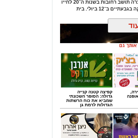
יחידה המרכזית של מחוז תל אביב עצרה תושב רחובות בשנות ה־20 לחייו
בחשד למעורבות בהצתת סניף ג'פניקה בגבעתיים ב־12 ביולי. בית
וד
ן אותך גם
רה,
קפיצה קטנה קנייה
אופנה
גדולה: הסופר השכונתי
שמביא את כוח הרשתות
הגדולות לרמת גן