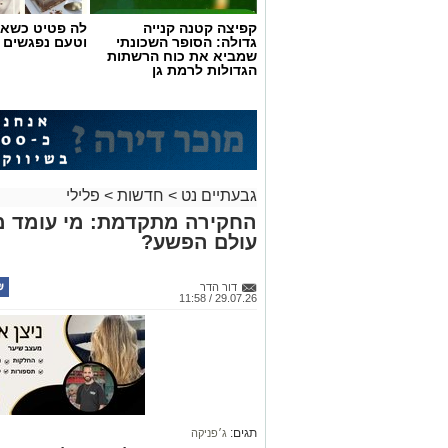
קפיצה קטנה קנייה
לה פטיט כשאו
גדולה: הסופר השכונתי
וטעם נפגשים
שמביא את כוח הרשתות
הגדולות לרמת גן
גבעתיים נט
>
חדשות
>
פלילי
החקירה מתקדמת: מי עומד מ
עולם הפשע?
דור הדר
29.07.26 / 11:58
תגים:
ג׳פניקה