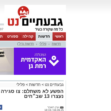
07 אוגוסט 2026 / 21:55
ראשי
חדשות
קהילה
ספורט
תר
חדשות
פלילי
חדשות נדל"ן
|
|
גבעתיים נט
>
חדשות
>
פלילי
הפשע לא משתלם: צו סגירה ל
נעצרו 13 שב״חים
ערן ראוכר
04.09.25 / 18:19