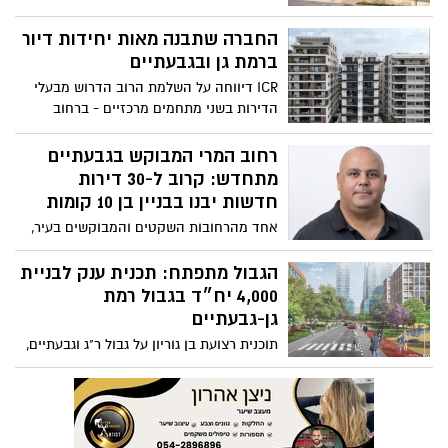
מ-2,000 דירות חדשות תעלה לדיון בוועדה
המחוזית
החברה שתבנה מאות יחידות דיור
ברמת גן ובגבעתיים
ICR דיווחה על השלמת הרוב הדרוש מבעלי
הדירות בשני מתחמים מרכזיים - ברחוב
הרא"ה ברמת גן וברחובות משמר
הירדן-ההסתדרות בגבעתיים
רחוב המרי המבוקש בגבעתיים
מתחדש: קרוב ל-30 דירות
חדשות יבנו בבניין בן 10 קומות
אחד מהרחובות השקטים והמבוקשים בעיר,
צפוי לעבור בשנים הקרובות שינוי משמעותי
נוסף
הגבול מתפתח: תכנית ענק לבניית
4,000 יח״ד בגבול רמת
גן-גבעתיים
תוכנית רצועת בן גוריון על גבול ר"ג וגבעתיים,
משתרעת על פני 254 דונם וכוללת שילוב של
בנייה מרקמית ומגדלים עד לגובה של 30
קומות