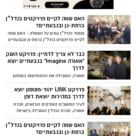
האם שווה לקיים פרויקטים בנדל״ן
ברמת-גן ובגבעתיים?
מומחי הנדל״ן עונים על השאלה - האם שווה
לקיים פרויקטים בנדל״ן ברמת-גן ובגבעתיים
ביחס לערים אחרות?
כבר לא צריך לדמיין: פרויקט הענק
"אאורה Imagine" בגבעתיים יוצא
לדרך
אאורה, המובילה את ההתחדשות במתחם
ההסתדרות בעיר, ערכה אתמול טקס הריסה
ותחילת בנייה
פרויקט LINK יהוד-מונוסון יוצא
לדרך במהירות יוצאת דופן
לעיני התושבים הוותיקים הנרגשים, חברת
אאורה, חברת הנדל"ן המובילה בישראל,
ערכה טקס הריסה ותחילת בנייה במעמד ראש
עיריית יהוד-מונוסון, אמנון סעד ומנכ"ל
האם שווה לקיים פרויקטים בנדל״ן
אאורה, יעקב אטרקצ'י
ברמת-גן ובגבעתיים?