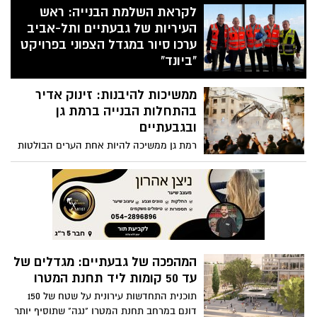
לקראת השלמת הבנייה: ראש
העיריות של גבעתיים ותל-אביב
ערכו סיור במגדל הצפוני בפרויקט
"ביונד"
ראש עיריית גבעתיים, רן קוניק וראש עיריית
ממשיכות להיבנות: זינוק אדיר
תל אביב, רון חולדאי, ערכו סיור בפרויקט
"ביונד" בגבעתיים על גבול תל אביב ורמת גן,
בהתחלות הבנייה ברמת גן
לקראת השלמת בנייתו של הבניין הראשון
ובגבעתיים
והגבוה ביותר בישראל במהלך הקיץ הקרוב
רמת גן ממשיכה להיות אחת הערים הבולטות
במספר התחלות הבנייה, בגבעתיים הזינוק
באחוזים חד במיוחד
המהפכה של גבעתיים: מגדלים של
עד 50 קומות ליד תחנת המטרו
תוכנית התחדשות עירונית על שטח של 150
דונם במרחב תחנת המטרו "נגה" שתוסיף יותר