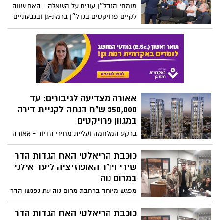
מומחי הנדל״ן עונים על השאלה - האם שווה
לקיים פרויקטים בנדל״ן ברמת-גן ובגבעתיים
ביחס לערים אחרות?
אאורה מצדיעה לגיבורים: עד
350,000 ש"ח הנחה לקניית דירה
במגוון פרויקטים
ברקע המלחמה ועליית מחירי הדיור - אאורה
מצדיעה לכוחות הביטחון וגיבורי המלחמה
ומעניקה הטבה ייחודית לאנשי כוחות
כוכבת הריאלטי האח הגדות הדר
הביטחון, הכיבוי וההצלה. החברה תעניק
שירי ויו"ר האופוזיציה ליעד אילני
הנחה של עד 350 אש"ח לרכישת דירה
במרום נוה
בפרויקטים ברחבי הארץ, בתנאי 20%/80%
מפגש מיוחד ברחבת מרום נוה עת נפגשו הדר
ופטור ממדד תשומות הבנייה
שירי החייכנית ויו"ר האופוזיציה ליעד אילני
.השניים השיקו חיבוק וכוסית יין נתזים
כוכבת הריאלטי האח הגדות הדר