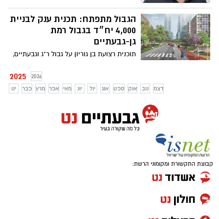
צפוי לעבור בשנים הקרובות שינוי משמעותי
נוסף
הגבול מתפתח: תכנית ענק לבניית
4,000 יח״ד בגבול רמת
גן-גבעתיים
תוכנית רצועת בן גוריון על גבול ר"ג וגבעתיים,
משתרעת על פני 254 דונם וכוללת שילוב של
בנייה מרקמית ומגדלים עד לגובה של 30
2025
2026
קומות
דצמ
נוב
אוק
ספט
אוג
יול
יונ
מאי
אפר
מרץ
פבר
ינו
קבוצת התקשורת ומקומוני הרשת: