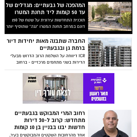
המהפכה של גבעתיים: מגדלים של
עד 50 קומות ליד תחנת המטרו
תוכנית התחדשות עירונית על שטח של 150
דונם במרחב תחנת המטרו "נגה" שתוסיף יותר
מ-2,000 דירות חדשות תעלה לדיון בוועדה
המחוזית
החברה שתבנה מאות יחידות דיור
ברמת גן ובגבעתיים
ICR דיווחה על השלמת הרוב הדרוש מבעלי
הדירות בשני מתחמים מרכזיים - ברחוב
הרא"ה ברמת גן וברחובות משמר
הירדן-ההסתדרות בגבעתיים
רחוב המרי המבוקש בגבעתיים
מתחדש: קרוב ל-30 דירות
חדשות יבנו בבניין בן 10 קומות
אחד מהרחובות השקטים והמבוקשים בעיר,