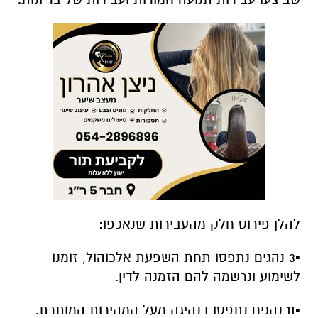
להלן פירוט חלק מהעבירות שנאכפו:
▪️3 נהגים נתפסו תחת השפעת אלכוהול, זומנו
לשימוע ונרשמה להם הזמנה לדין.
▪️11 נהגים נתפסו בנהיגה מעל המהירות המותרת.
▪️47 דוחות נרשמו בגין עבירות תנועה שבוצעו על ידי
רוכבי מיקרומוביליטי כגון רכיבה ללא קסדה, רכיבה
ללא הכשרה עפ"י חוק, רכיבה מתחת לגיל 16,