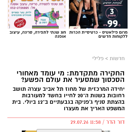
מרום פילאטיס - כרטיסיית הכרות
חוג שנתי לתפירה, סריגה, עיצוב
ללקוחות חדשים
אופנה
חדשות
>
פלילי
החקירה מתקדמת: מי עומד מאחורי
הסכסוך שמסעיר את עולם הפשע?
יחידה המרכזית של מחוז תל אביב עצרה תושב
רחובות בשנות ה־20 לחייו בחשד למעורבות
בהצתת סניף ג'פניקה בגבעתיים ב־12 ביולי. בית
המשפט האריך את מעצרו
דור הדר / 11:58 29.07.26
קרא עוד
אולי יעניין אותך גם