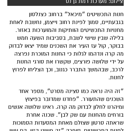
צילום: מערכת רמת גן נט
חנות התכשיטים ״מיכאל״ ברחוב כצנלסון
בגבעתיים, סמוך לפינת רחוב וייצמן, נחשבת לאחת
מחנויות התכשיטים הוותיקות והמוערכות באזור.
בלילה שבין שישי לשבת, בסביבות השעה חמש
בבוקר, קול עז העיר את השכנים שמיד יצאו לבדוק
מה קרה ונדהמו לגלות כי החנות המוכרת נפרצה
על ידי שלושה פורצים, שקשרו את סורגי החנות
לרכב, שבהמשך התברר כגנוב, וכך הצליחו לפרוץ
לחנות.
״זה היה נראה כמו סצינה מסרט״, מספר אחד
השכנים שהתעורר. ״פחדנו שמדובר בפיצוץ
ומיהרנו לחלון לבדוק מה קרה. ראינו שלושה אנשים
בורחים מהחנות עם שק לבן״. שכנה אחרת
שראתה סרטון שצולם מאחת המסעדות הסמוכות
לחנות התכשיטים, סיפרה ״זה פשוט הזוי, הם עשו