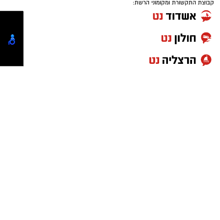
קבוצת התקשורת ומקומוני הרשת:
ובהמשך היום הובא לבית משפט השלום בתל
אביב, שהאריך את מעצרו עד ליום שני, 3 באוגוסט.
במשטרה ציינו כי החקירה מתנהלת ביחידה
המרכזית של מחוז תל אביב.
כזכור, הצתת הסניף בגבעתיים התרחשה על רקע