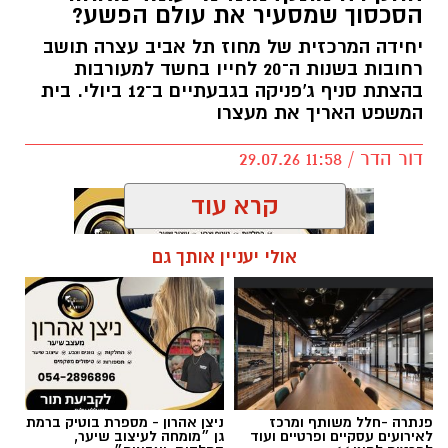
הסכסוך שמסעיר את עולם הפשע?
יחידה המרכזית של מחוז תל אביב עצרה תושב
רחובות בשנות ה־20 לחייו בחשד למעורבות
בהצתת סניף ג'פניקה בגבעתיים ב־12 ביולי. בית
המשפט האריך את מעצרו
דור הדר / 11:58 29.07.26
קרא עוד
אולי יעניין אותך גם
תגים:
ג׳פניקה
פנתרה -חלל משותף ומרכז
ניצן אהרון - מספרת בוטיק ברמת
לאירועים עסקיים ופרטיים ועוד
גן ״מומחה לעיצוב שיער,