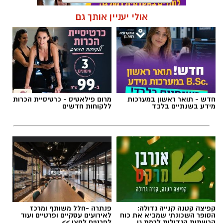
אולי יעניין אותך גם
תגים:
ג׳פניקה
חדש - תואר ראשון במערכות
מרום פילאטיס - כרטיסיית הכרות
מידע בשנתיים בלבד
ללקוחות חדשים
קפיצה קטנה קנייה גדולה:
פנתרה -חלל משותף ומרכז
הסופר השכונתי שמביא את כוח
לאירועים עסקיים ופרטיים ועוד
אילוסטרציה AI
הרשתות הגדולות לרמת גן
לפרטים לחצו >>