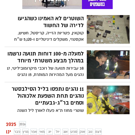
השוטרים לא האמינו כשהגיעו
לדירה של החשוד
קוקאין, פטריות הזייה, קריסטל, חשיש,
אקסטזי, משקלים דיגיטליים ו-5,120 ש״ח
החשודים כמזוייפים: שוטרי תחנת גבעתיים
עצרו חשוד ואיתרו ברשותו מגוון חומרים
למעלה מ-100 דוחות תנועה נרשמו
החשודים כסם
במהלך מבצע משטרתי מיוחד
38 עבירות תנועה של רוכבי מיקרומוביליטי, 17
נהגים מעל המהירות המותרת, 15 נהגים
שהשתמשו בפלאפון בנהיגה; נרשמו סה"כ 116
דוחות תנועה - פעילות אכיפת תנועה נרחבת
11 נהגים נתפסו בליל הסילבסטר
של שוטרי התנועה נגד עבירות תנועה
נוהגים תחת השפעת אלכוהול
וסמים בר״ג-גבעתיים
שוטרי מחוז ת"א פעלו לאורך ליל השנה
האזרחית החדשה לשמירה על בטחונם של
המבלים, לצד אכיפה ממוקדת, בדגש לעבירות
2025
2026
תנועה חמורות - 39 נהגים נתפסו נוהגים
ינו
דצמ
נוב
אוק
ספט
אוג
יול
יונ
מאי
אפר
מרץ
פבר