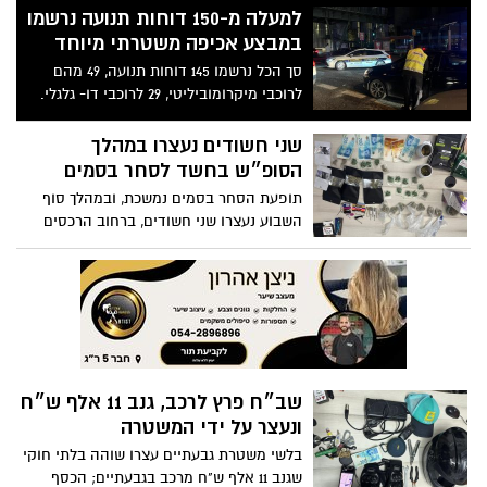
למעלה מ-150 דוחות תנועה נרשמו
במבצע אכיפה משטרתי מיוחד
סך הכל נרשמו 145 דוחות תנועה, 49 מהם
לרוכבי מיקרומוביליטי, 29 לרוכבי דו- גלגלי.
נתפסו 4 נהגים תחת השפעת אלכוהול, 9
נהגים מעל המהירות המותרת
שני חשודים נעצרו במהלך
הסופ״ש בחשד לסחר בסמים
תופעת הסחר בסמים נמשכת, ובמהלך סוף
השבוע נעצרו שני חשודים, ברחוב הרכסים
ברמת גן וברחוב רחל בגבעתיים
שב״ח פרץ לרכב, גנב 11 אלף ש״ח
ונעצר על ידי המשטרה
בלשי משטרת גבעתיים עצרו שוהה בלתי חוקי
שגנב 11 אלף ש"ח מרכב בגבעתיים; הכסף