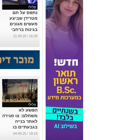
פלילי
נתפס על חם
מטרידן שביצע
מעשים מגונים
בגינות ברחבי
גבעתיים
16:28 / 21.09.25
...
פלילי
הפשע לא
משתלם: צו סגירה
לאתר בנייה
בגבעתיים בו
נעצרו 13 שב״חים
18:19 / 04.09.25
...