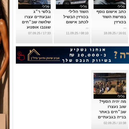
פלילי
פלילי
פלילי
כתב אישום נוסף
השוד הלילי
בלשי ר״ג
בפרשת השוד
בכורזין הבשיל
וגבעתיים עצרו
בכורזין
לכתב אישום
שלושה שב״חים
שגנבו אופנוע
...
...
בגבעתיים
17:33 / 07.09.25
08:10 / 11.09.25
16:01 / 18.09.25
...
פלילי
מה יהיה הסוף?
שוב נעצרו
שב״חים באתר
בנייה בגבעתיים
...
10:38 / 02.09.25