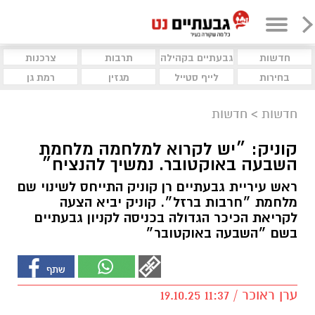
חדשות
גבעתיים בקהילה
תרבות
צרכנות
בחירות
לייף סטייל
מגזין
רמת גן
חדשות
>
חדשות
קוניק: ״יש לקרוא למלחמה מלחמת
השבעה באוקטובר. נמשיך להנציח״
ראש עיריית גבעתיים רן קוניק התייחס לשינוי שם
מלחמת ״חרבות ברזל״. קוניק יביא הצעה
לקריאת הכיכר הגדולה בכניסה לקניון גבעתיים
בשם ״השבעה באוקטובר״
ערן ראוכר / 11:37 19.10.25