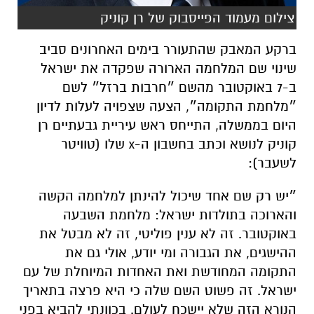
ב-7 באוקטובר מהשם ״חרבות ברזל״ לשם
״מלחמת התקומה״, הצעה שצפויה לעלות לדיון
היום בממשלה, התייחס ראש עיריית גבעתיים רן
קוניק לנושא וכתב בחשבון ה-x שלו (טוויטר
לשעבר):
״יש רק שם אחד שיכול להינתן למלחמה הקשה
והארוכה בתולדות ישראל: מלחמת השבעה
באוקטובר. זה לא ענין פוליטי, זה לא מבטל את
ההישגים, את הגבורה ומי יודע, אולי גם את
התקומה המחודשת ואת האחדות המיוחלת של עם
ישראל. זה פשוט השם שלה כי היא פרצה בתאריך
הנורא הזה שלא יישכח לעולם. בכוונתי להביא בפני
ועדת השמות העירונית הצעה לקריאת כיכר
הכניסה הגדולה לקניון גבעתיים בשם ״השבעה
באוקטובר״ ולהנציח באחד מפינותיה את גיבורי/ות,