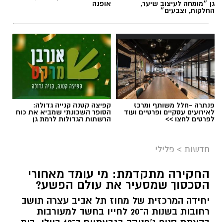
פנתרה -חלל משותף ומרכז
קפיצה קטנה קנייה גדולה:
לאירועים עסקיים ופרטיים ועוד
הסופר השכונתי שמביא את כוח
לפרטים לחצו >>
הרשתות הגדולות לרמת גן
חדשות
>
פלילי
החקירה מתקדמת: מי עומד מאחורי
הסכסוך שמסעיר את עולם הפשע?
יחידה המרכזית של מחוז תל אביב עצרה תושב
רחובות בשנות ה־20 לחייו בחשד למעורבות
בהצתת סניף ג'פניקה בגבעתיים ב־12 ביולי. בית
המשפט האריך את מעצרו
דור הדר / 11:58 29.07.26