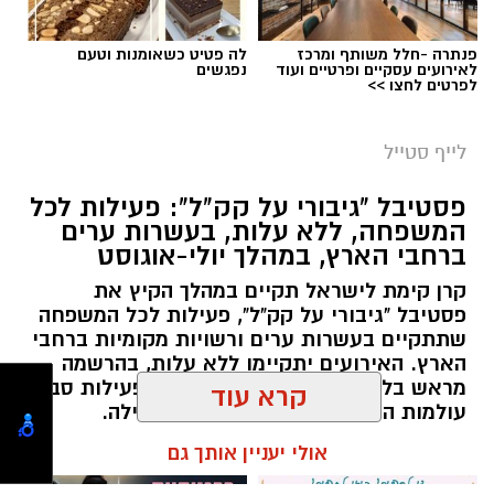
מטר הפרסאידים, מתרחש כתוצאה ממפגש כדור
פנתרה -חלל משותף ומרכז
לה פטיט כשאומנות וטעם
הארץ עם השובל של כוכב השביט סוויפט-טאטל,
לאירועים עסקיים ופרטיים ועוד
נפגשים
לפרטים לחצו >>
הוא נחשב כמטר גדול במיוחד שבו ניתן לראות
מטאורים רבים בלי שימוש באמצעי ראייה. בשיא
לייף סטייל
המטר, קצב המטאורים הנראים מגיע ל-80 עד 100
מטאורים בשעה.
פסטיבל "גיבורי על קק"ל": פעילות לכל
המשפחה, ללא עלות, בעשרות ערים
ברחבי הארץ, במהלך יולי-אוגוסט
קרן קימת לישראל תקיים במהלך הקיץ את
פסטיבל "גיבורי על קק"ל", פעילות לכל המשפחה
שתתקיים בעשרות ערים ורשויות מקומיות ברחבי
הארץ. האירועים יתקיימו ללא עלות, בהרשמה
מראש בלבד, ויציעו לילדים ולהורים פעילות סביב
קרא עוד
עולמות הטבע, הסביבה, היצירה והקהילה.
אולי יעניין אותך גם
אלדה נתנאל / 07:27 06.07.26