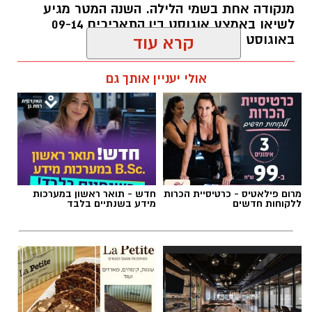
מנקודה אחת בשמי הלילה. השנה המטר מגיע
לשיאו באמצע אוגוסט בין התאריכים 09-14
באוגוסט 2026.
קרא עוד
אלדה נתנאל / 12:27 28.07.26
אולי יעניין אותך גם
תגים:
מטר המטאורים
מרום פילאטיס - כרטיסיית הכרות
חדש - תואר ראשון במערכות
ללקוחות חדשים
מידע בשנתיים בלבד
כשהשמש שוקעת והשמיים מתכסים באלפי כוכבים,
הטבע מציג את אחד המופעים המרהיבים של
השנה - מטר הפרסאידים. זו ההזדמנות לעצור
לרגע, להתרחק מאורות העיר, להרים את המבט אל
השמיים ולגלות עולם שלם של כוכבים, כוכבי לכת,
ערפיליות וסיפורי חלל.