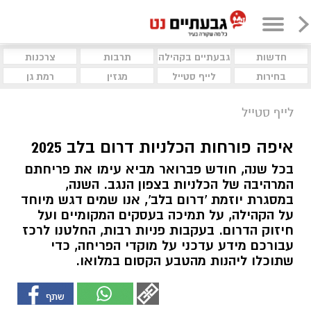
חדשות
גבעתיים בקהילה
תרבות
צרכנות
בחירות
לייף סטייל
מגזין
רמת גן
לייף סטייל
איפה פורחות הכלניות דרום בלב 2025
בכל שנה, חודש פברואר מביא עימו את פריחתם
המרהיבה של הכלניות בצפון הנגב. השנה,
במסגרת יוזמת 'דרום בלב', אנו שמים דגש מיוחד
על הקהילה, על תמיכה בעסקים המקומיים ועל
חיזוק הדרום. בעקבות פניות רבות, החלטנו לרכז
עבורכם מידע עדכני על מוקדי הפריחה, כדי
שתוכלו ליהנות מהטבע הקסום במלואו.