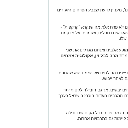
לו אינם נובלים, ושומרים על מרקמם
שלו.
מופע אלבינו ואנחנו מגדלים את שני
ומרת
מרב לבל וין, אקולוגית צמחים
פיינים הבולטים של הצמח הוא שהחפים
ם לאחר ייבוש.
חים יבשים, אך גם הובילה לקטיף יתר
דם-המכבים האדום הוכרז בישראל כערך
ה הצמח פורח בכל מקום שבו נפלה
קיימות גם בתרבויות אחרות.
את השם העניק האגרונום אפרים הראובני בשנת 1921, במהלך כינוס של קרן קיימת
מכבים פורח בימים אלו במספר אתרים
טל, נחל ציפורי, מנחת הכלנית במגידו,