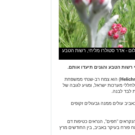
ום - אדר סטולרו מליחי, רשות הטבע
רשות הטבע והגנים תיעדו אותם.
Helich
) הוא צמח רב-שנתי ממשפחת
לחללי מערכות ישראל, ומגיע לגובה של
ביב עולים ממנה גבעולים זקופים
קראים "חפים", הנראים כטיפות דם
ח פורח בעיקר באביב, בין החודשים מרץ
', מעניין לדעת שצבע הפרחים הזעירים
ם לא פרח אלא מה שנקרא "קרקפות" -