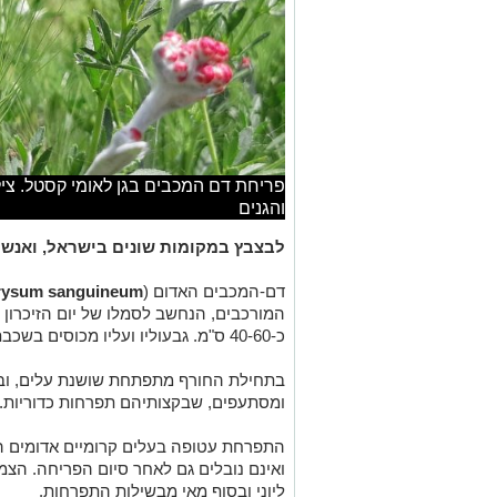
פריחת דם המכבים בגן לאומי קסטל. ציל
והגנים
לבצבץ במקומות שונים בישראל, ואנשי 
דם-המכבים האדום (
rysum sanguineum
המורכבים, הנחשב לסמלו של יום הזיכרון 
כ-40-60 ס"מ. גבעוליו ועליו מכוסים בשכבת לבד לבנה.
בתחילת החורף מתפתחת שושנת עלים, ובא
ומסתעפים, שבקצותיהם תפרחות כדוריות.
התפרחת עטופה בעלים קרומיים אדומים הנ
ואינם נובלים גם לאחר סיום הפריחה. הצמ
ליוני ובסוף מאי מבשילות התפרחות.
"למרות ששמו הוא 'פרח דם המכבים האדום
שלו הוא בכלל צהוב-קרם.
הכדורים האדומים שאנחנו רואים, הם בעצ