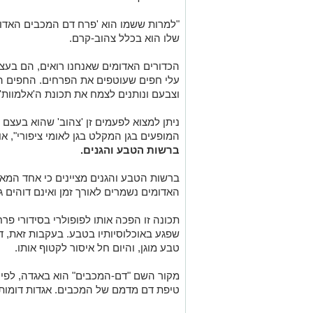
עלי חפים שעוטפים את הפרחים. החפים הא
וצבעם ונותנים לצמח את תכונת ה'אלמוות' 
ניתן למצוא לפעמים זן 'צהוב' שהוא בעצם 
המופעים בגן המקלט בגן לאומי ציפורי", א
ברשות הטבע והגנים.
ברשות הטבע והגנים מציינים כי אחד המא
האדומים נשמרים לאורך זמן ואינם דוהים ג
תכונה זו הפכה אותו לפופולרי בסידורי פר
שפגע באוכלוסיותיו בטבע. בעקבות זאת, 
טבע מוגן, והיום חל איסור לקטוף אותו.
מקור השם "דם-המכבים" הוא באגדה, לפי
טיפת דם מדמם של המכבים. אגדות דומות 
לישראל, בהשראת אותה אגדה. פרח הדם ה
בישראל, ביניהם פארק הכרמל, גן לאומי קס
שמורת הגלבוע