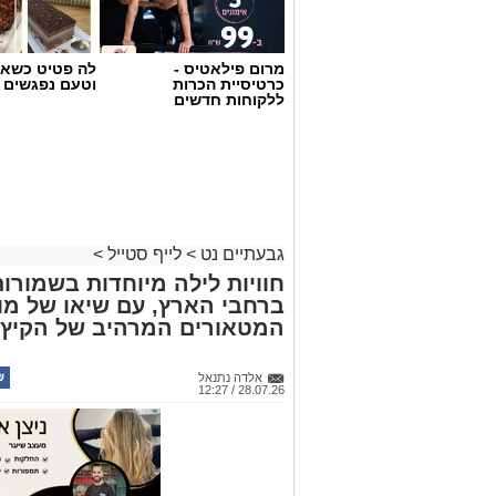
גבעתיים נט
>
לייף סטייל
>
חוויות לילה מיוחדות בשמורו
ברחבי הארץ, עם שיאו של מו
המטאורים המרהיב של הקיץ
אלדה נתנאל
28.07.26 / 12:27
תגים:
מטר המטאורים
מדי שנה בחודש אוגוסט מתקבצים המ
לילית ומדהימה "מטר המטאורים" (פ