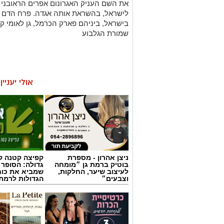
אולי יעניי
ניצן אהרון - מספרת
קפיצה קטנה קנ
בוטיק ברמת גן ״מומחה
גדולה: הסופר 
לעיצוב שיער, החלקות,
שמביא את כוח
וצבעים״
הגדולות לרמת 
מרום פילאטיס -
לה פטיט כשאו
כרטיסיית הכרות
וטעם נפגשים
ללקוחות חדשים