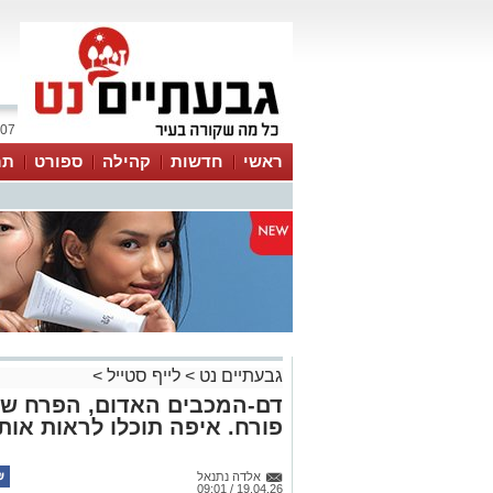
07 אוגוסט 2026 / 09:02
ראשי
חדשות
קהילה
ספורט
תר
גבעתיים נט
>
לייף סטייל
>
דם-המכבים האדום, הפרח שמזו
פורח. איפה תוכלו לראות אות
אלדה נתנאל
19.04.26 / 09:01