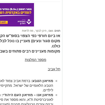
תגים:
גשם
,
היכן לבקר
,
מה לראות
אז ביום חורפי כפי הצפוי בסופ"ש הקר
מקום סגור ונעים) מעניין בו נוכל לב
כולנו.
מקומות מעניינים רבים פתוחים בשבת,
מספר המלצות
תל אביב
מוזיאון הטבע:
ברמת אביב צמוד לאונ
הטבע הלאומיים של ישראל. מתקיימים 
לילדים.
מוזיאון אנו –
מוזיאון העם היהודי:
המ
לאוניברסיטת ת"א, והוא מספר את סי
ובהם עזרים טכנולוגים מהנים (מעניין
אינו מספיק).
בסופ"ש הקרוב מתקיים
פסטיבל הח
קולינריה וזהות יהודית.
במסגרת הפסטיבל יערכו במספר מוקדי
חמישי ושישי.