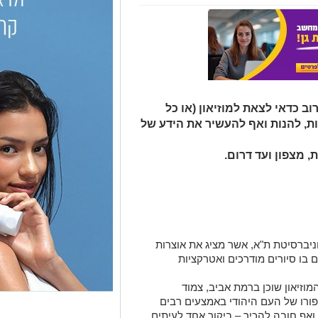
וב כדאי לצאת למוזיאון (או כל
לות, להנות ואף להעשיר את הידע של
 מצפון ועד דרום.
יברסיטת ת"א, אשר מציג את אוצרות
בו סיורים מודרכים ואטרקציות
וזיאון שוכן ברמת אביב, צמוד
פורו של העם היהודי באמצעים רבים
 ואף חובה להכיר – ביקור אחד לעיתים
לה
. אלו הם שלושה ימים של תרבות,
ם בארץ גם סיורים במאפיות ביום