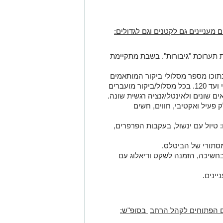
 תערוכת "גיבורות". בשבת מתקיימת
בתוכו מספר מסלולי ביקור המותאמים
לגילאים שונים החל מגיל שנתיים וחצי ועד 120. בכל מסלול/ביקור מועברים
ם שונים ולאינטליגנציה רגשית שונה.
פעיל ואקטיבי, חווים, חשים
 טיול עם ינשול, בעקבות הפרפרים,
תורי של הביטלס.
 בחשיכה, הזמנה לשקט ודיאלוג עם
יינים.
ים הפתוחים לקהל הרחב
בסופ"ש:
ג בין המוזיאונים המובילים בעולם והוא
אחרת ומציע שלל אטרקציות לכל
החושף את המבקר לעולם עשיר ומסקרן