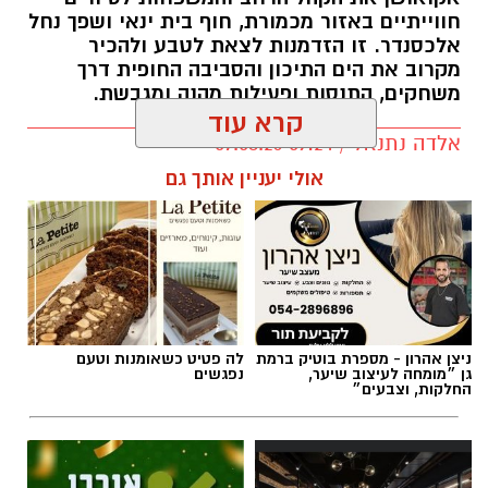
חווייתיים באזור מכמורת, חוף בית ינאי ושפך נחל
אלכסנדר. זו הזדמנות לצאת לטבע ולהכיר
מקרוב את הים התיכון והסביבה החופית דרך
משחקים, התנסות ופעילות מהנה ומגבשת.
קרא עוד
אלדה נתנאל / 09:24 07.08.26
אולי יעניין אותך גם
תגים:
טיול
ניצן אהרון - מספרת בוטיק ברמת
לה פטיט כשאומנות וטעם
גן ״מומחה לעיצוב שיער,
נפגשים
החלקות, וצבעים״