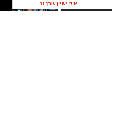
קרא עוד
ניתן לשמור על הים ולסייע בהגנה עליו.
אלדה נתנאל / 12:27 28.07.26
אולי יעניין אותך גם
מועדי הסיורים:
24 באוגוסט, יום שני, בשעות 9:00-12:00 הורים
וילדים
24 באוגוסט, יום שני, בשעות 16:30-19:30 הורים
וילדים
תגים:
מטר המטאורים
26 באוגוסט, יום רביעי, בשעות 9:00-12:00 מבוגרים
פנתרה -חלל משותף ומרכז
חדש - תואר ראשון במערכות
(גילאי 16+)
לאירועים עסקיים ופרטיים ועוד
מידע בשנתיים בלבד
כשהשמש שוקעת והשמיים מתכסים באלפי כוכבים,
לפרטים לחצו >>
27 באוגוסט, יום חמישי, בשעות 16:30-19:30 הורים
הטבע מציג את אחד המופעים המרהיבים של
וילדים
השנה - מטר הפרסאידים. זו ההזדמנות לעצור
לרגע, להתרחק מאורות העיר, להרים את המבט אל
השמיים ולגלות עולם שלם של כוכבים, כוכבי לכת,
ערפיליות וסיפורי חלל.
מטר הפרסאידים, מתרחש כתוצאה ממפגש כדור
ניצן אהרון - מספרת בוטיק ברמת
מרום פילאטיס - כרטיסיית הכרות