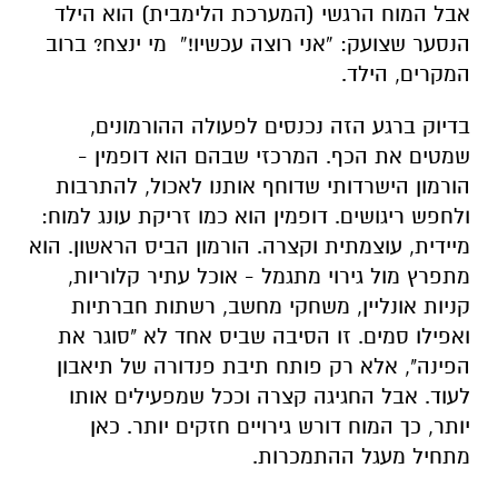
אבל המוח הרגשי (המערכת הלימבית) הוא הילד
הנסער שצועק: “אני רוצה עכשיו!” מי ינצח? ברוב
המקרים, הילד.
בדיוק ברגע הזה נכנסים לפעולה ההורמונים,
שמטים את הכף. המרכזי שבהם הוא דופמין -
הורמון הישרדותי שדוחף אותנו לאכול, להתרבות
ולחפש ריגושים. דופמין הוא כמו זריקת עונג למוח:
מיידית, עוצמתית וקצרה. הורמון הביס הראשון. הוא
מתפרץ מול גירוי מתגמל - אוכל עתיר קלוריות,
קניות אונליין, משחקי מחשב, רשתות חברתיות
ואפילו סמים. זו הסיבה שביס אחד לא "סוגר את
הפינה", אלא רק פותח תיבת פנדורה של תיאבון
לעוד. אבל החגיגה קצרה וככל שמפעילים אותו
יותר, כך המוח דורש גירויים חזקים יותר. כאן
מתחיל מעגל ההתמכרות.