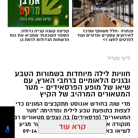
פנתרה -חלל משותף ומרכז
קפיצה קטנה קנייה גדולה:
לאירועים עסקיים ופרטיים ועוד
הסופר השכונתי שמביא את כוח
לפרטים לחצו >>
הרשתות הגדולות לרמת גן
סיורי משפחות- צילום מיקה וולוב, אקואושן
לייף סטייל
במהלך הפעילות יכירו המשתתפים את הטבע
חוויות לילה מיוחדות בשמורות הטבע
הייחודי של אזור שפך נחל אלכסנדר, את בעלי
ובגנים הלאומיים ברחבי הארץ, עם
שיאו של מופע הפרסאידים - מטר
החיים והצמחים המאפיינים אותו ואת המערכת
המטאורים המרהיב של הקיץ
האקולוגית המקומית. בהמשך יגיעו למרכז החינוך
מדי שנה בחודש אוגוסט מתקבצים המונים כדי
הימי "מגלים" של אקואושן, שם יוכלו להתבונן בדגם
לצפות בתופעת טבע לילית ומדהימה "מטר
חי של חוף סלעי בישראל ולהכיר מקרוב את בעלי
המטאורים" (פרסאידים) בה נצפים מטאורים רבים
החיים הימיים החיים בו. במהלך הסיור ייחשפו גם
מנקודה אחת בשמי הלילה. השנה המטר מגיע
לאתגרים המשפיעים על הסביבה הימית, ובהם
לשיאו באמצע אוגוסט בין התאריכים 09-14
פסולת ובעיקר פלסטיק, וילמדו באופן חווייתי כיצד
באוגוסט 2026.