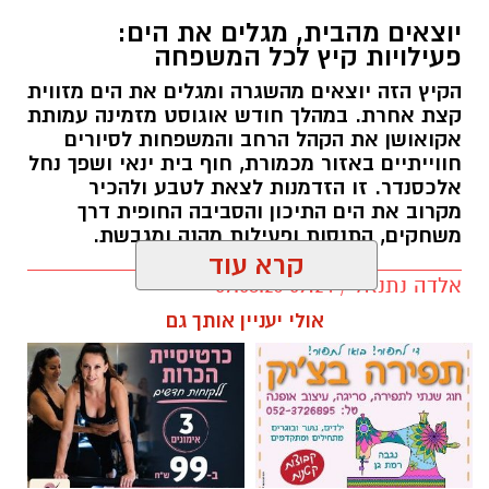
יוצאים מהבית, מגלים את הים:
פעילויות קיץ לכל המשפחה
הקיץ הזה יוצאים מהשגרה ומגלים את הים מזווית
קצת אחרת. במהלך חודש אוגוסט מזמינה עמותת
אקואושן את הקהל הרחב והמשפחות לסיורים
חווייתיים באזור מכמורת, חוף בית ינאי ושפך נחל
אלכסנדר. זו הזדמנות לצאת לטבע ולהכיר
מקרוב את הים התיכון והסביבה החופית דרך
משחקים, התנסות ופעילות מהנה ומגבשת.
קרא עוד
אלדה נתנאל / 09:24 07.08.26
אולי יעניין אותך גם
תגים:
טיול