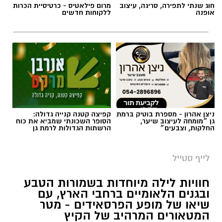
חוג שנתי לתפירה, סריגה, עיצוב
מרום פילאטיס - כרטיסיית הכרות
אופנה
ללקוחות חדשים
ניצן אהרון - מספרת בוטיק ברמת
קפיצה קטנה קנייה גדולה:
גן ״מומחה לעיצוב שיער,
הסופר השכונתי שמביא את כוח
החלקות, וצבעים״
הרשתות הגדולות לרמת גן
סיורי משפחות- צילום מיקה וולוב, אקואושן
לייף סטייל
במהלך הפעילות יכירו המשתתפים את הטבע
חוויות לילה מיוחדות בשמורות הטבע
הייחודי של אזור שפך נחל אלכסנדר, את בעלי
ובגנים הלאומיים ברחבי הארץ, עם
שיאו של מופע הפרסאידים - מטר
החיים והצמחים המאפיינים אותו ואת המערכת
המטאורים המרהיב של הקיץ
האקולוגית המקומית. בהמשך יגיעו למרכז החינוך