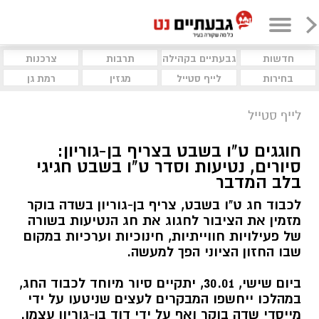
חדשות
גבעתיים בקהילה
תרבות
צרכנות
בחירות
לייף סטייל
מגזין
רמת גן
לייף סטייל
חוגגים ט"ו בשבט בצריף בן-גוריון:
סיורים, נטיעות וסדר ט"ו בשבט חגיגי
בלב המדבר
לכבוד חג ט"ו בשבט, צריף בן-גוריון בשדה בוקר
מזמין את הציבור לחגוג את חג הנטיעות בשורה
של פעילויות חווייתיות, חינוכיות וערכיות במקום
שבו החזון הציוני הפך למעשה.
ביום שישי, 30.01, יתקיים סיור מיוחד לכבוד החג,
במהלכו ייחשפו המבקרים לעצים שניטעו על ידי
מייסדי שדה בוקר ואף על ידי דוד בן-גוריון עצמו.