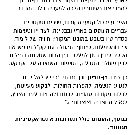
לארץ. הסדר יתקיים במקום שבו בחר בן-גוריון
לממש את רעיונותיו הלכה למעשה בלב המדבר
.
האירוע יכלול קטעי מקורות, שירים וטקסטים
עבריים העוסקים בארץ ובבניינה, לצד יין וטעימות
כסדר ט"ו בשבט במובנו המקורי: חוויה של לימוד,
שיח ומשמעות. שיתוף הפעולה עם קק"ל מדגיש את
הקשר שבין חזון למעשה בין הרוח שנוסחה במילים
לבין פעולת הנטיעה, הטיפוח והשמירה על הקרקע
.
כך כתב
בן-גוריון
, וכך גם חי: "
כי יש לאל ידינו
לנטוע הנשמה, להפרות החולות, לבקוע מעיינות,
לדלות מקורות סמויים, לבנות ולהחיות עפר הארץ,
לגאול מחצביה ואוצרותיה
."
בנוסף, המתחם כולל תערוכות אינטראקטיביות
מגוונות: