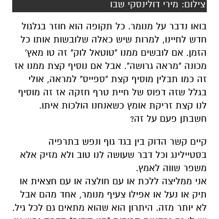
הזמן. אם לובשים ממנו "טוטאל לוק" זה טו מאץ'
מכונה "מראה גרושה". אבל אם נוסיף קצת ממנו אז
זה כמו תבלין מוסיף קצת "ספייס" למראה, אולי
בגלל שזה דפוס של חיית טרף חזקה אז זה מוסיף
לנו קצת זריקת אומץ כשאנחנו הולכות איתו.
חשבתן פעם על זה?
קיים קשר הדוק בין בגד גוף ונפש בתרפיה
בסטיילינג וכל דבר שעושה לנו טוב ולא מזיק אלא
משפר שווה לאמץ.
אני ממליצה ללכת או עם חולצה או עם חצאית או
תיק או נעל או אפילו צעיף מנומר, אחד מהם אבל
לא יותר מזה. היתרון הוא שהוא מתאים גם לכל גיל.
יש לו גם גרסאות קרובות "בני דודים" הדפס נחש או
זברה, שבאים בגוונים אפורים, שחורים, לבנים,
קרמים או חומים. יש לי חולצות של שנים שהן יפות
ומדי פעם אני שולפת אותן והן עדיין מתאימות לי