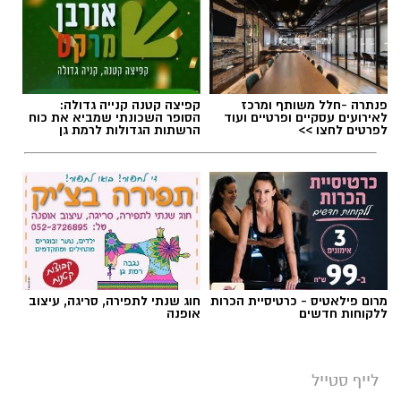
פנתרה -חלל משותף ומרכז
קפיצה קטנה קנייה גדולה:
לאירועים עסקיים ופרטיים ועוד
הסופר השכונתי שמביא את כוח
לפרטים לחצו >>
הרשתות הגדולות לרמת גן
מרום פילאטיס - כרטיסיית הכרות
חוג שנתי לתפירה, סריגה, עיצוב
ללקוחות חדשים
אופנה
סיורי משפחות- צילום מיקה וולוב, אקואושן
לייף סטייל
במהלך הפעילות יכירו המשתתפים את הטבע
חוויות לילה מיוחדות בשמורות הטבע
הייחודי של אזור שפך נחל אלכסנדר, את בעלי
ובגנים הלאומיים ברחבי הארץ, עם
שיאו של מופע הפרסאידים - מטר
החיים והצמחים המאפיינים אותו ואת המערכת
המטאורים המרהיב של הקיץ
האקולוגית המקומית. בהמשך יגיעו למרכז החינוך