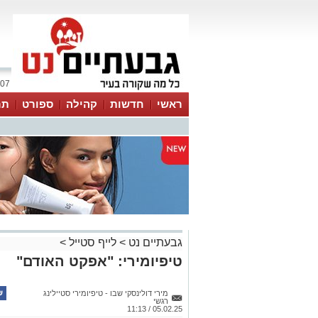
07 אוגוסט 2026 / 10:38
ראשי
חדשות
קהילה
ספורט
תר
גבעתיים נט
>
לייף סטייל
>
טיפיומירי: "אפקט האודם"
מירי דולינסקי שבו - טיפיומירי סטיילינג
רגשי
05.02.25 / 11:13