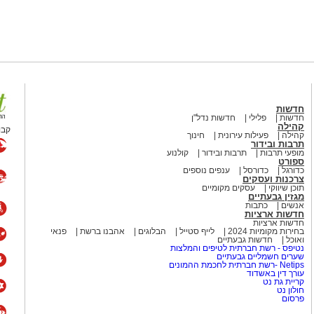
https://bit.ly/su
חדשות
חדשות
פלילי
חדשות נדל"ן
קהילה
קבו
קהילה
פעילות עירונית
חינוך
תרבות ובידור
מופעי תרבות
תרבות ובידור
קולנוע
ספורט
כדורגל
כדורסל
ענפים נוספים
צרכנות ועסקים
תוכן שיווקי
עסקים מקומיים
מגזין גבעתיים
אנשים
כתבות
חדשות ארציות
חדשות ארציות
בחירות מקומיות 2024
לייף סטייל
הבלוגים
אהבנו ברשת
פנאי
ואוכל
חדשות גבעתיים
נטיפס - רשת חברתית לטיפים והמלצות
שערים חשמליים גבעתיים
Netips -רשת חברתית לחכמת ההמונים
עורך דין באשדוד
קריית גת נט
חולון נט
פרסום