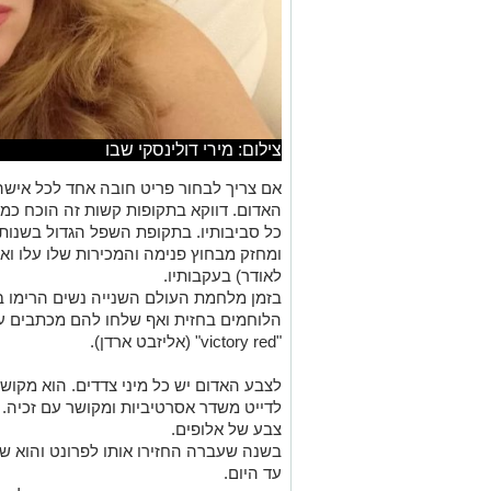
צילום: מירי דולינסקי שבו
אם צריך לבחור פריט חובה אחד לכל אישה
האדום. דווקא בתקופות קשות זה הוכח כמ
כל סביבותיו. בתקופת השפל הגדול בשנות
ומחזק מבחוץ פנימה והמכירות שלו עלו וא
לאודר) בעקבותיו.
בזמן מלחמת העולם השנייה נשים הרימו ב
הלוחמים בחזית ואף שלחו להם מכתבים 
"victory red" (אליזבט ארדן).
לצבע האדום יש כל מיני צדדים. הוא מקוש
לדייט משדר אסרטיביות ומקושר עם זכיה. ט
צבע של אלופים.
בשנה שעברה החזירו אותו לפרונט והוא 
עד היום.
מגוון כתמתם ועד אדום בורדו בהתאם לגוון
אפשר לזרוק ליפסטיק בתיק ולשים רק אותו
אותו בעזרת אביזרים: תיק, נעל, חגורה, תכ
מכנס, חולצה, חצאית או אפילו בשמלה.
דווקא בתקופות קשות כמו עכשיו, שהנטיי