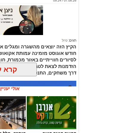
תגים:
טיול
הקיץ הזה יוצאים מהשגרה ומגלים את
חודש אוגוסט מזמינה עמותת אקואו
לסיורים חווייתיים באזור מכמורת, חוף
הזדמנות לצאת לטבע ולהכיר מקרוב א
קרא ע
דרך משחקים, התנסות ופעילות מהנה
אולי יעניי
קפיצה קטנה קנייה
פנתרה -חלל מ
גדולה: הסופר השכונתי
ומרכז לאירועי
שמביא את כוח הרשתות
ופרטיים ועוד 
הגדולות לרמת גן
לחצו >>