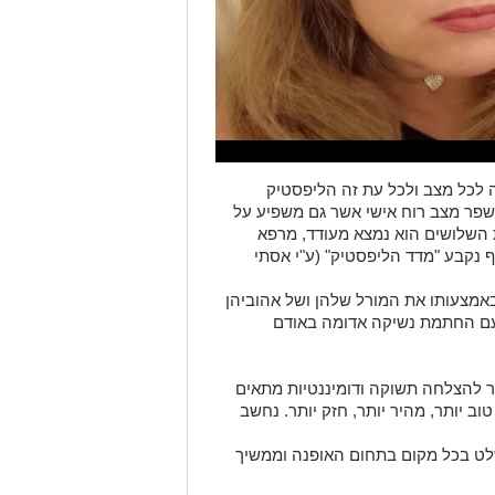
 לכל מצב ולכל עת זה הליפסטיק
שפר מצב רוח אישי אשר גם משפיע על
 השלושים הוא נמצא מעודד, מרפא
ף נקבע "מדד הליפסטיק" (ע"י אסתי
אמצעותו את המורל שלהן ושל אהוביהן
עם החתמת נשיקה אדומה באודם
ר להצלחה תשוקה ודומיננטיות מתאים
וב יותר, מהיר יותר, חזק יותר. נחשב
שלט בכל מקום בתחום האופנה וממשיך
 העור.
 וזה כבר מקפיץ את ההופעה או להוסיף
שיטים, צעיף או פריט לבוש אחד: ג'קט,
ה היא ללבוש צבעים בסיסיים שמשתלבים