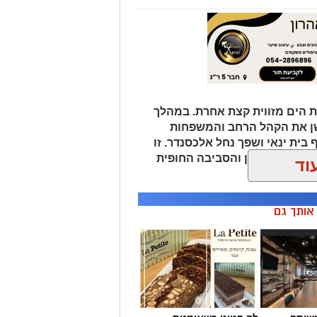
 הים מזווית קצת אחרת. במהלך
שן את הקהל הרחב והמשפחות
 בית ינאי ושפך נחל אלכסנדר. זו
ת הים התיכון והסביבה החופית
וד
 ומגבשת.
ן אותך גם
שותף
לה פטיט כשאומנות
ם עסקיים
וטעם נפגשים
לפרטים