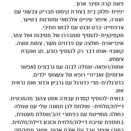
פאת קרה וסיגר ארוך.
יפנית-חלוק בית בצורת קימונו מבריק צבעוני עם
חגורה, איפור עיניים אלכסוני ומסרגות בשיער.
צרפתייה-ברט ובגט עם לבוש חתיכי.
מקסיקנית-להוסיף סומבררו של מסיבות ושל צמר.
אינדיאנית-חולצה עם פרנזים מעור, צמות ונוצה.
קאובוי-אותו דבר רק להוסיף כובע, תג ואקדח
צעצוע.
אחות/רופאה-שמלה לבנה עם גרבונים (אפשר
אדומים) ואביזרי רופא של צעצועי ילדים.
כדורגלנית-מדי כדורגל עם גרביון וכדור ואת נראית
אש.
בנאית-להוסיף קסדת עבודה ווסט צהוב מהמכונית.
דיילת/מלחית- שולחת לכן תמונה שלי עם שמלה
כחולה מחוייטת עם כפתורי זהב/שמלת מעטפת,
בתוספת עניבת דיילת/מלחית וכובע דיילת/מלחית.
כמובן איפור ערב עם אודם אדום, שיער מתוקתק,