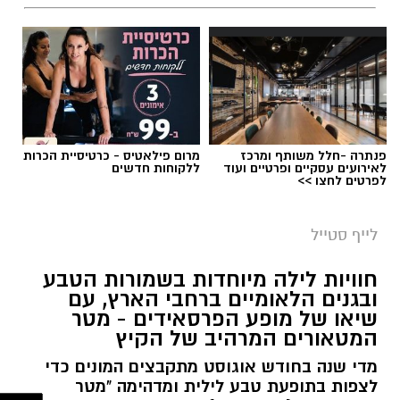
פנתרה -חלל משותף ומרכז
מרום פילאטיס - כרטיסיית הכרות
לאירועים עסקיים ופרטיים ועוד
ללקוחות חדשים
לפרטים לחצו >>
סיורי משפחות- צילום מיקה וולוב, אקואושן
לייף סטייל
במהלך הפעילות יכירו המשתתפים את הטבע
חוויות לילה מיוחדות בשמורות הטבע
הייחודי של אזור שפך נחל אלכסנדר, את בעלי
ובגנים הלאומיים ברחבי הארץ, עם
שיאו של מופע הפרסאידים - מטר
החיים והצמחים המאפיינים אותו ואת המערכת
המטאורים המרהיב של הקיץ
האקולוגית המקומית. בהמשך יגיעו למרכז החינוך
מדי שנה בחודש אוגוסט מתקבצים המונים כדי
הימי "מגלים" של אקואושן, שם יוכלו להתבונן בדגם
לצפות בתופעת טבע לילית ומדהימה "מטר
חי של חוף סלעי בישראל ולהכיר מקרוב את בעלי