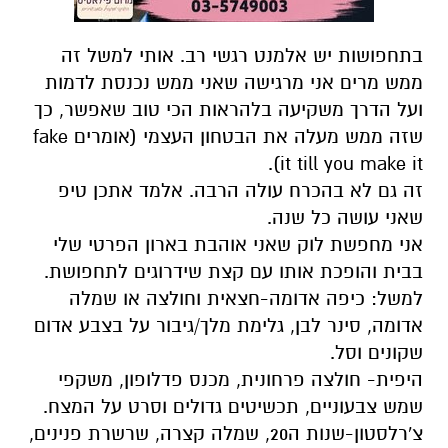
בתחפושות יש אלמנט רגשי רב. אותי למשל זה
ממש מרים אני מרגישה שאני ממש נכנסת לדמות
ועל הדרך משקיעה בלהראות הכי טוב שאפשר, כך
שזה ממש מעלה את הבטחון העצמי (אומרים fake
it till you make it).
זה גם לא בהכרח עולה הרבה. אלמד אתכן טיפ
שאני עושה כל שנה.
אני מחפשת לוק שאני אוהבת בארון הפרטי שלי
בבית והופכת אותו עם קצת שידרוגים לתחפושת.
למשל: כיפה אדומה-חצאית וחולצה או שמלה
אדומה, סינר לבן, גלימת מלך/גיבור על בצבע אדום
שקונים וסל.
היפית- חולצה פרחונית, מכנס פדלופון, משקפי
שמש צבעוניים, תכשיטים גדולים וסרט על המצח.
צ'רלסטון-שנות ה20, שמלה קצרה, שרשרת פנינים,