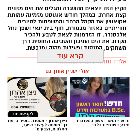
הקיץ הזה יוצאים מהשגרה ומגלים את הים מזווית
קצת אחרת. במהלך חודש אוגוסט מזמינה עמותת
אקואושן את הקהל הרחב והמשפחות לסיורים
חווייתיים באזור מכמורת, חוף בית ינאי ושפך נחל
אלכסנדר. זו הזדמנות לצאת לטבע ולהכיר
מקרוב את הים התיכון והסביבה החופית דרך
משחקים, התנסות ופעילות מהנה ומגבשת.
קרא עוד
אלדה נתנאל / 09:24 07.08.26
אולי יעניין אותך גם
תגים:
טיול
חדש - תואר ראשון במערכות
ניצן אהרון - מספרת בוטיק ברמת
מידע בשנתיים בלבד
גן ״מומחה לעיצוב שיער,
החלקות, וצבעים״