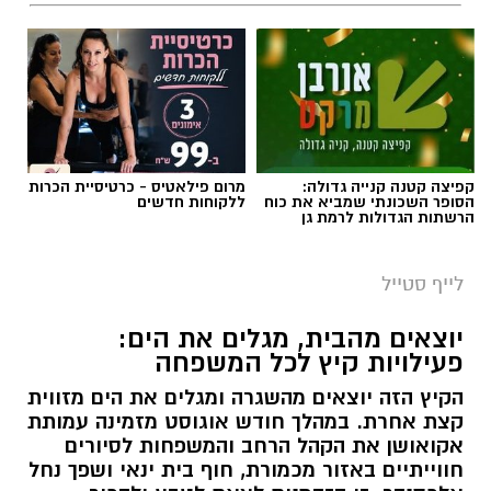
קפיצה קטנה קנייה גדולה:
מרום פילאטיס - כרטיסיית הכרות
הסופר השכונתי שמביא את כוח
ללקוחות חדשים
הרשתות הגדולות לרמת גן
לייף סטייל
יוצאים מהבית, מגלים את הים:
פעילויות קיץ לכל המשפחה
הקיץ הזה יוצאים מהשגרה ומגלים את הים מזווית
קצת אחרת. במהלך חודש אוגוסט מזמינה עמותת
אקואושן את הקהל הרחב והמשפחות לסיורים
חווייתיים באזור מכמורת, חוף בית ינאי ושפך נחל
אלכסנדר. זו הזדמנות לצאת לטבע ולהכיר
מקרוב את הים התיכון והסביבה החופית דרך
משחקים, התנסות ופעילות מהנה ומגבשת.
קרא עוד
אלדה נתנאל / 09:24 07.08.26