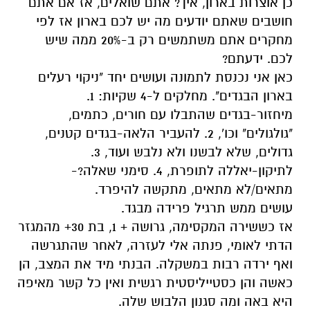
כאן אני נכנסת לתמונה ועושים יחד "ניקוי רעלים
בארון הבגדים". מחלקים ל-4 שקיות: 1.
מיחזור-בגדים שהתבלו עם חורים, כתמים,
"גולגולים" וכו', 2. להעביר הלאה-בגדים קטנים,
גדולים, שלא לבשנו ולא נלבש ועוד, 3.
לתיקון-יאללה לתופרת, 4. סימני שאלה?-
מתאים/לא מתאים, מתקשה להיפרד.
עושים ממש תרגיל פרידה מבגד.
אז כששירה המקסימה, גרושה + 1, בת 30+ מהמגזר
הדתי לאומי, פנתה אלי לעזרה, לאחר שהתגרשה
ואף ירדה רבות במשקלה. הבנתי מיד את המצב, הן
כאשה והן כסטייליסטית רגשית ואין כל קשר מאיפה
היא באה ומה סגנון הלבוש שלה.
שירה רצתה לדעת איך להתלבש בצורה שתבטא
את מצבה החדש תעניק לה בטחון במראה שלה
שהשתנה ותעזור לה לפרוח ולצאת לאור.
ישבתי איתה שוחחנו ארוכות, עברנו על שאלון