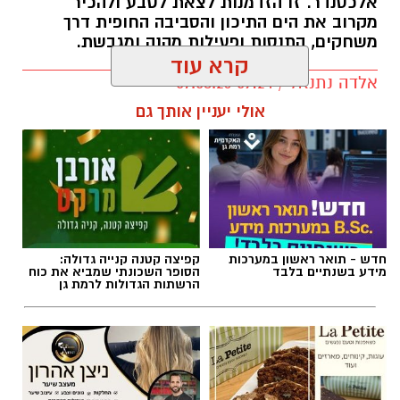
אולי יעניין אותך גם
תגים:
טיול
חדש - תואר ראשון במערכות
קפיצה קטנה קנייה גדולה:
מידע בשנתיים בלבד
הסופר השכונתי שמביא את כוח
הרשתות הגדולות לרמת גן
לה פטיט כשאומנות וטעם
ניצן אהרון - מספרת בוטיק ברמת
נפגשים
גן ״מומחה לעיצוב שיער,
החלקות, וצבעים״