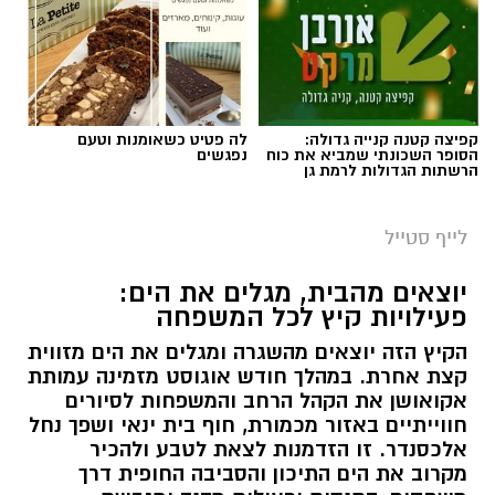
קפיצה קטנה קנייה גדולה:
לה פטיט כשאומנות וטעם
הסופר השכונתי שמביא את כוח
נפגשים
הרשתות הגדולות לרמת גן
לייף סטייל
יוצאים מהבית, מגלים את הים:
פעילויות קיץ לכל המשפחה
הקיץ הזה יוצאים מהשגרה ומגלים את הים מזווית
קצת אחרת. במהלך חודש אוגוסט מזמינה עמותת
אקואושן את הקהל הרחב והמשפחות לסיורים
חווייתיים באזור מכמורת, חוף בית ינאי ושפך נחל
אלכסנדר. זו הזדמנות לצאת לטבע ולהכיר
מקרוב את הים התיכון והסביבה החופית דרך