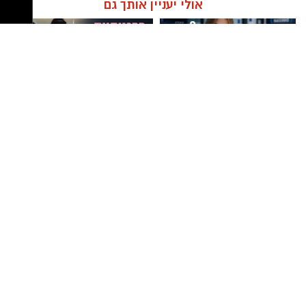
ניתן לשמור על הים ולסייע בהגנה עליו.
אלדה נתנאל / 12:27 28.07.26
אולי יעניין אותך גם
מועדי הסיורים:
24 באוגוסט, יום שני, בשעות 9:00-12:00 הורים
וילדים
24 באוגוסט, יום שני, בשעות 16:30-19:30 הורים
וילדים
תגים:
מטר המטאורים
26 באוגוסט, יום רביעי, בשעות 9:00-12:00 מבוגרים
חדש - תואר ראשון במערכות
מרום פילאטיס - כרטיסיית הכרות
(גילאי 16+)
מידע בשנתיים בלבד
ללקוחות חדשים
כשהשמש שוקעת והשמיים מתכסים באלפי כוכבים,
27 באוגוסט, יום חמישי, בשעות 16:30-19:30 הורים
הטבע מציג את אחד המופעים המרהיבים של
וילדים
השנה - מטר הפרסאידים. זו ההזדמנות לעצור
לרגע, להתרחק מאורות העיר, להרים את המבט אל
השמיים ולגלות עולם שלם של כוכבים, כוכבי לכת,
ערפיליות וסיפורי חלל.
מטר הפרסאידים, מתרחש כתוצאה ממפגש כדור
ניצן אהרון - מספרת בוטיק ברמת
חוג שנתי לתפירה, סריגה, עיצוב
הארץ עם השובל של כוכב השביט סוויפט-טאטל,
גן ״מומחה לעיצוב שיער,
אופנה