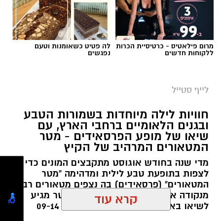
מרום פילאטיס - כרטיסיית הכרות
לה פטיט כשאומנות וטעם
ללקוחות חדשים
נפגשים
סיורי משפחות- צילום מיקה וולוב, אקואושן
לייף סטייל
במהלך הפעילות יכירו המשתתפים את הטבע
חוויות לילה מיוחדות בשמורות הטבע
הייחודי של אזור שפך נחל אלכסנדר, את בעלי
ובגנים הלאומיים ברחבי הארץ, עם
שיאו של מופע הפרסאידים - מטר
החיים והצמחים המאפיינים אותו ואת המערכת
המטאורים המרהיב של הקיץ
האקולוגית המקומית. בהמשך יגיעו למרכז החינוך
מדי שנה בחודש אוגוסט מתקבצים המונים כדי
הימי "מגלים" של אקואושן, שם יוכלו להתבונן בדגם
לצפות בתופעת טבע לילית ומדהימה "מטר
חי של חוף סלעי בישראל ולהכיר מקרוב את בעלי
המטאורים" (פרסאידים) בה נצפים מטאורים רבים
החיים הימיים החיים בו. במהלך הסיור ייחשפו גם
מנקודה אחת בשמי הלילה. השנה המטר מגיע
לאתגרים המשפיעים על הסביבה הימית, ובהם
לשיאו באמצע אוגוסט בין התאריכים 09-14
פסולת ובעיקר פלסטיק, וילמדו באופן חווייתי כיצד
באוגוסט 2026.
קרא עוד