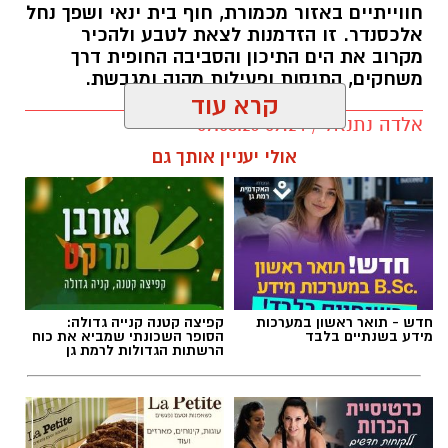
חווייתיים באזור מכמורת, חוף בית ינאי ושפך נחל
אלכסנדר. זו הזדמנות לצאת לטבע ולהכיר
מקרוב את הים התיכון והסביבה החופית דרך
משחקים, התנסות ופעילות מהנה ומגבשת.
קרא עוד
אלדה נתנאל / 09:24 07.08.26
אולי יעניין אותך גם
תגים:
טיול
חדש - תואר ראשון במערכות
קפיצה קטנה קנייה גדולה:
מידע בשנתיים בלבד
הסופר השכונתי שמביא את כוח
הרשתות הגדולות לרמת גן