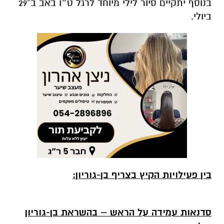
בנוסף יתקיים סיור לילי מיוחד לרגל ט״ו באב ב־29
ביולי.
בין פעילויות הקיץ בצריף בן-גוריון:
סדנאות עמידה על הראש – בהשראת בן-גוריון