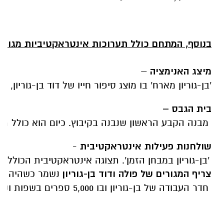
בנוסף
,
המתחם
כולל
תערוכות
אינטראקטיביות
מגוונו
מיצג
האנימציה
–
'
בן
-
גוריון
מארח
'
בו
מוצג
סיפור
חייו
של
דוד
בן
-
גוריון
,
בד
בית
הגבס
–
מבנה
הקבע
הראשון
שנבנה
בקיבוץ
.
כיום
הוא
כולל
תע
שולחנות
פעילות
אינטראקטיבית
-
'
בן
-
גוריון
במבחן
הזמן
'.
תצוגה
אינטראקטיבית
הכוללת
צריף
המגורים
של
פולה
ודוד
בן
-
גוריון
נשמר
כשהיה
–
חדר
העבודה
של
בן
-
גוריון
ובו
5,000
ספרים
בשפות
ונו