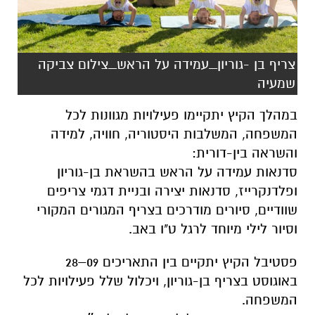
צריף בן -גוריון_עמידה על הראש_צילום צביקה
שמעיה
במהלך הקיץ יתקיימו פעילויות מגוונות לכל
המשפחה, המשלבות היסטוריה, חוויה, למידה
והשראה בין-דורית:
סדנאות עמידה על הראש בהשראת בן-גוריון
ופלדנקרייז, סדנאות יצירה ובניית דגמי צריפים
שוודיים, סיורים מודרכים בצריף המגורים המקורי
וסיור לילי מיוחד לרגל ט"ו באב.
פסטיבל הקיץ יתקיים בין התאריכים 09–28
באוגוסט בצריף בן-גוריון, ויכלול שלל פעילויות לכל
המשפחה.