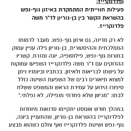
ופלדנקרייז:
פעילות חווייתית המתמקדת באיזון גוף-נפש
בהשראת הקשר בין בן-גוריון לד"ר משה
פלדנקרייז.
לא רק מדינה, גם איזון גוף-נפש. מעבר לדמותו
הממלכתית וההיסטורית, בן-גוריון גילה עניין עמוק
בתורות גוף-נפש, פילוסופיה, יוגה ומזרח. קשריו
ההדוקים עם ד"ר משה פלדנקרייז השפיעו עמוקות
על גישתו לבריאות ולאיזון. בכתביו וביומניו ניתן
למצוא תיאורים רבים של השפעת השיטה כולל
סיפורו הידוע על עמידת הראש והמשפט ששלח
לבתו
:
"מכיוון שלא פחדתי מנפילה, לא נפלתי
."
במהלך חודש אוגוסט יתקיימו סדנאות מיוחדות
לפלדנקרייז בהשראת בן-גוריון, שהתעניין ביוגה,
גוף-נפש ושיטת פלדנקרייז ואף צולם כשהוא מבצע