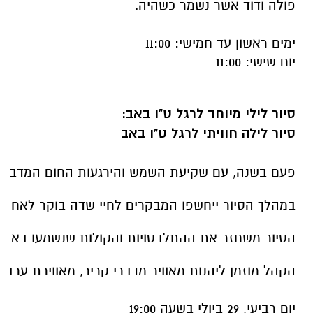
פולה ודוד אשר נשמר כשהיה.
ימים ראשון עד חמישי: 11:00
יום שישי: 11:00
סיור
לילי
מיוחד
לרגל
ט
"
ו
באב
:
סיור
לילה
חוויתי
לרגל
ט
"
ו
באב
פעם
בשנה
,
עם
שקיעת
השמש
והירגעות
החום
המדברי
במהלך
הסיור
ייחשפו
המבקרים
לחיי
שדה
בוקר
לאחר
הסיור
משחזר
את
ההתלבטויות
והקולות
שנשמעו
באות
הקהל
מוזמן
ליהנות
מאוויר
מדברי
קריר
,
מאווירת
ערב
י
יום
רביעי
, 29
ביולי
בשעה
19:00