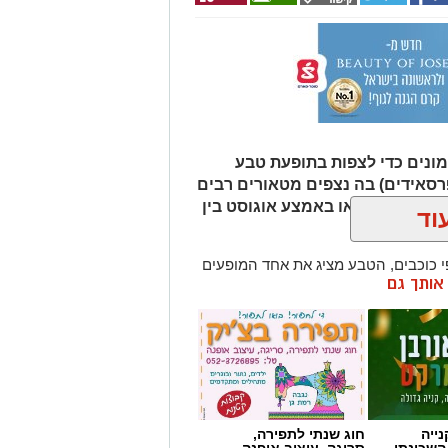
ונים כדי לצפות בתופעת טבע
רסאידים) בה נצפים מטאורים רבים
ר מגיע לשיאו באמצע אוגוסט בין
וד
כוכבים, הטבע מציג את אחד המופעים
ן אותך גם
 ההזדמנות לעצור לרגע, להתרחק
ולגלות עולם שלם של כוכבים, כוכבי
כדור הארץ עם השובל של כוכב השביט
ד שבו ניתן לראות מטאורים רבים בלי
שימוש באמצעי ראייה. בשיא המטר, קצב המטאורים הנראים מגיע ל-80 עד 100
ייה
חוג שנתי לתפירה,
השכונתי
סריגה, עיצוב אופנה