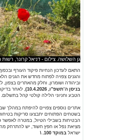
גן השלושה. צילום - דניאל קרונר, רשות 
התאם לעדכון הנחיות פיקוד העורף ובכפוף
והגנים צפויה לפתוח מחדש את הגנים הלא
וביהודה ושומרון, וחלק מהאתרים בצפון, ל
בניסן ה'תשפ"ו, 10.4.2026)
, לאחר בדיקה
הטבע וחניוני הלילה קולטי קהל בתשלום.
אתרים נוספים צפויים להיפתח במהלך שב
בשטחים הפתוחים יתבצעו סריקות בטיחות ו
הבטיחות בשבילי הטיול, במטרה לאפשר פ
מציאת נפל או חפץ חשוד, יש להתרחק מ
ישראל
במוקד
100
.
\