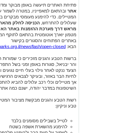
פתיחת האתרים תיעשה באופן מבוקר ומדור
אתר
ובהתאם למאפייניו, במטרה לשמור על 
המטיילים.
כדי להימנע מעומסי מבקרים בלת
שעלולים להתרחש,
הכניסה לחלק מהאת
מראש דרך מערכת ההזמנות באתר האינ
מטמון יוארך אוטומטית בהתאם לתוקף המנו
באתרים הפתוחים והסגורים בקישור
הבא:
arks.org.il/newsflash/open-closed/
ברשות הטבע והגנים מזכירים כי שמורות ה
והר יבניאל, סגורות באופן זמני בשל התפ
הצעד ננקט לאחר גילוי בעלי חיים נגועי
לחיות הבר באזור, ובעיקר לצבאים הרגישי
אך מטיילים וכלי רכב עלולים להביא לה
השיטפונות במדבר יהודה, ישנם כמה אתרי
רשות הטבע והגנים מבקשת מציבור המטייל
טבע וניקיון:
לטייל בשבילים מסומנים בלבד
להימנע מהשארת אשפה בשטח
לשמור על חיות הבר ולהימנע מלהפרי