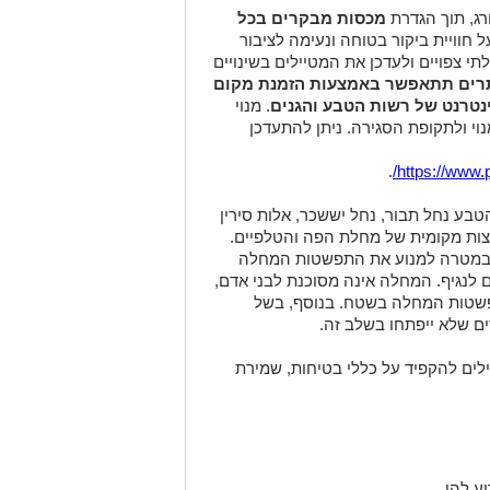
ג, תוך הגדרת
מכסות מבקרים בכל
חוויית ביקור בטוחה ונעימה לציבור
י צפויים ולעדכן את המטיילים בשינויים
רים תתאפשר באמצעות הזמנת מקום
טרנט של רשות הטבע והגנים
. מנוי
י ולתקופת הסגירה. ניתן להתעדכן
.
https://www.p
טבע נחל תבור, נחל יששכר, אלות סירין
רצות מקומית של מחלת הפה והטלפיים.
ם ובמטרה למנוע את התפשטות המחלה
ם לנגיף. המחלה אינה מסוכנת לבני אדם,
תפשטות המחלה בשטח. בנוסף, בשל
ם שלא ייפתחו בשלב זה.
ים להקפיד על כללי בטיחות, שמירת
ע להן