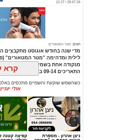
28.07.26 / 12:27
תגים:
מטר המטאורים
מדי שנה בחודש אוגוסט מתקבצים המ
לילית ומדהימה "מטר המטאורים" (פ
מנקודה אחת בשמי הלילה. השנה המט
קרא ע
התאריכים 09-14 באוגוסט 2026.
כשהשמש שוקעת והשמיים מתכסים באלפי 
אולי יעניי
המרהיבים של השנה - מטר הפרסאידים. זו
מאורות העיר, להרים את המבט אל השמיים 
לכת, ערפיליות וסיפורי חלל.
מטר הפרסאידים, מתרחש כתוצאה ממפגש 
סוויפט-טאטל, הוא נחשב כמטר גדול במיוח
מטאורים בשעה.
ניצן אהרון - מספרת
קפיצה קטנה קנ
בוטיק ברמת גן ״מומחה
גדולה: הסופר 