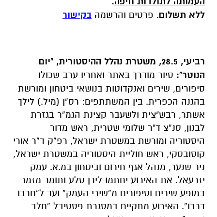
העמותה לתולדות חיפה
.
ללא תשלום
. פרטים והרשמה
בקישור
רביעי, 28.5, משטרת נהלל ההיסטורית, "יום
הנוטר":
סיור מודרך באתר ואחריו ערב שכולו
סיפורים, שירים ואנקדוטות בנושאי ביטחון ומורשת
בהגנה הכפרית. בין המשתתפים: רס”ן (מיל.) לילך
אשתר, רבש"צית ולשעבר קצינת הגמ”ר בגזרת
לבנון, סנ”צ ד"ר שלומי שטרית, ראש מדור
היסטוריה ומורשת במשטרת ישראל, רפ”ק ד”ר אורי
קוסובסקי, ראש חוליית היסטוריה במשטרת ישראל,
ניר שנער, מנהל אגף חירום וביטחון במ.א. עמק
יזרעאל. את האירוע יחתמו לירן סלע ותומר מזמר
במופע שירים וסיפורים מ”שירי העמק” ועד ל”חרבו
דרבו”. האירוע מתקיים במסגרת פסטיבל “חלב