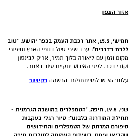
אזור הצפון
חמישי, 15.5, אתר רכבת העמק בכפר יהושע, "טוב
ללכת בדרכים":
ערב שירי טיול בנופי הארץ וסיפורי
מקום וזמן עם ליאורה בלוך תמיר, אריק לבינסון
וקובי בכר. לפני האירוע יתקיים סיור באתר.
עלות: 45 ₪ למשתתפ/ת. הרשמה
בקישור
שני, 19.5, חיפה, "הטמפלרים במושבה הגרמנית -
תחילת המודרנה בלבנט":
סיור רגלי בעקבות
סיפורם המרתק של הטמפלרים והחידושים
שהביאו עימם.
בשיתוף העמותה לתולדות חיפה
.