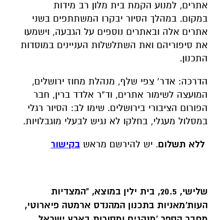
אתרים, למנוע הקמת בית מלון רב מידות
במקום. במהלך הסיור יבקרו המשתתפים בשני
אתרים אלה ובאתרים נוספים על הגבעה, וישמעו
את סיפוריהם ואת השתלשלות העניינים במוסדות
התכנון.
הדרכה: אדר’ צפי שלף, מנהלת מחוז ירושלים,
המועצה לשימור אתרים, וד”ר אלדד ברין, חבר
הפורום הציבורי בירושלים. שימו לב: הסיור רגלי
במסלול מעגלי, בחלקו לא נגיש לבעלי מוגבלויות.
ללא תשלום
. יש להירשם מראש
בקישור
שלישי, 20.5, בית ילין במוצא, "המצדיות
העות'מאניות בתכנון המהנדס ארמטה פיארוטי,
מחבר הספר 'מנהגים ומסורות בארץ ישראל