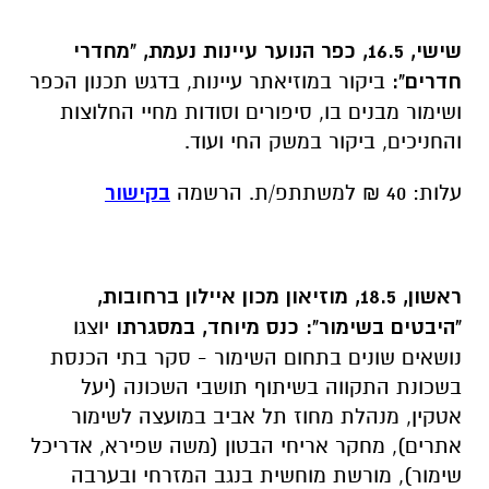
שישי, 16.5, כפר הנוער עיינות נעמת, "מחדרי
חדרים":
ביקור במוזיאתר עיינות, בדגש תכנון הכפר
ושימור מבנים בו, סיפורים וסודות מחיי החלוצות
והחניכים, ביקור במשק החי ועוד.
עלות: 40 ₪ למשתתפ/ת. הרשמה
בקישור
ראשון, 18.5, מוזיאון מכון איילון ברחובות,
"היבטים בשימור":
כנס מיוחד, במסגרתו
יוצגו
נושאים שונים בתחום השימור - סקר בתי הכנסת
בשכונת התקווה בשיתוף תושבי השכונה (יעל
אטקין, מנהלת מחוז תל אביב במועצה לשימור
אתרים), מחקר אריחי הבטון (משה שפירא, אדריכל
שימור), מורשת מוחשית בנגב המזרחי ובערבה