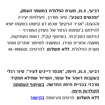
רביעי, 21.5, מערת הפלמ"ח במשמר העמק,
"נפגשים בטבע":
סיור מודרך, פעילויות יצירה
וההצגה "אביר הניקיון" שכמו דון קישוט בשעתו יוצא
להילחם ב'טחנות הרוח' של העידן המודרני -
הזיהום הסביבתי. בשיתוף קק"ל, רשות העתיקות,
מועצה אזורית מגידו, המועצה לשימור אתרים ואתר
מערת הפלמ"ח.
ללא תשלום
. לפרטים: 04-9896121
רביעי, 21.5, חיפה, "מכפר דייגים לעיר":
סיור רגלי
בעקבות דאהר אל עומר, השייח' שמילא תפקיד
מרכזי בבניית חיפה החדשה.
בשיתוף העמותה
לתולדות חיפה
.
ללא תשלום
. פרטים והרשמה
בקישור