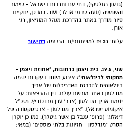
(גדעון רגולסקי), בתי עם ותרבות בישראל - שימור
והשמשה (נועה שדמי אדלר) ועוד. כמו כן, יתקיים
סיור מודרך באתר בהדרכת מנהל המוזיאון, רני
אורן.
עלות: 30 ₪ למשתתפ/ת. הרשמה
בקישור
שני, 19.5, בית ויצמן ברחובות, "אחוזת ויצמן -
ממקומי לבינלאומי":
אירוע מיוחד בעקבות יוזמה
בינלאומית להכרזת האדריכלות של אריך
מנדלסון כאתר מורשת עולם. בין ההרצאות: על
יוזמת אריך מנדלסון (אדר’ ערן מרדכוביץ, מזכ”ל
איקומוס ישראל), "אריך מנדלסון - ארכיטקטורה של
דיאלוג” (פרופ’ ענבל בן אשר גיטלר). כמו כן יוקרן
הסרט "מנדלסון - חזיונות בלתי פוסקים" (במאי: