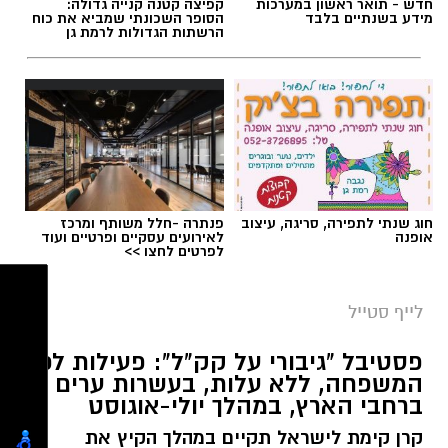
חדש - תואר ראשון במערכות
קפיצה קטנה קנייה גדולה:
מידע בשנתיים בלבד
הסופר השכונתי שמביא את כוח
כשהשמש שוקעת והשמיים מתכסים באלפי כוכבים,
הרשתות הגדולות לרמת גן
הטבע מציג את אחד המופעים המרהיבים של
השנה - מטר הפרסאידים. זו ההזדמנות לעצור
לרגע, להתרחק מאורות העיר, להרים את המבט אל
השמיים ולגלות עולם שלם של כוכבים, כוכבי לכת,
ערפיליות וסיפורי חלל.
מטר הפרסאידים, מתרחש כתוצאה ממפגש כדור
חוג שנתי לתפירה, סריגה, עיצוב
פנתרה -חלל משותף ומרכז
הארץ עם השובל של כוכב השביט סוויפט-טאטל,
אופנה
לאירועים עסקיים ופרטיים ועוד
לפרטים לחצו >>
הוא נחשב כמטר גדול במיוחד שבו ניתן לראות
מטאורים רבים בלי שימוש באמצעי ראייה. בשיא
לייף סטייל
המטר, קצב המטאורים הנראים מגיע ל-80 עד 100
מטאורים בשעה.
פסטיבל "גיבורי על קק"ל": פעילות לכל
המשפחה, ללא עלות, בעשרות ערים
ברחבי הארץ, במהלך יולי-אוגוסט
קרן קימת לישראל תקיים במהלך הקיץ את