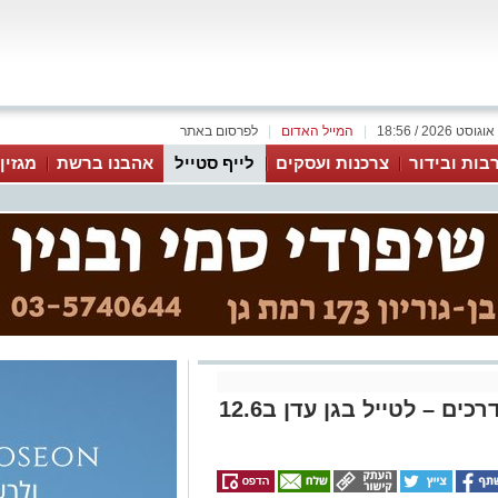
|
המייל האדום
|
לפרסום באתר
בות ובידור
צרכנות ועסקים
לייף סטייל
אהבנו ברשת
מגזין
שמורת נחל פרת – סיורים מודרכים – לטייל בגן עדן ב12.6