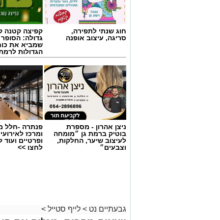
חוג שנתי לתפירה,
קפיצה קטנה קנ
סריגה, עיצוב אופנה
גדולה: הסופר 
שמביא את כוח
הגדולות לרמת 
ניצן אהרון - מספרת
פנתרה -חלל מ
בוטיק ברמת גן ״מומחה
ומרכז לאירועי
לעיצוב שיער, החלקות,
ופרטיים ועוד 
וצבעים״
לחצו >>
גבעתיים נט
>
לייף סטייל
>