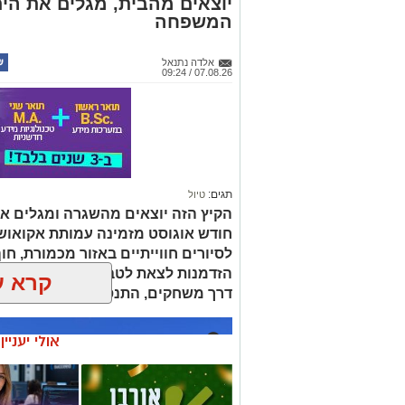
יוצאים מהבית, מגלים את הים:
המשפחה
אלדה נתנאל
07.08.26 / 09:24
תגים:
טיול
הקיץ הזה יוצאים מהשגרה ומגלים את
חודש אוגוסט מזמינה עמותת אקואו
לסיורים חווייתיים באזור מכמורת, חוף
הזדמנות לצאת לטבע ולהכיר מקרוב א
קרא ע
דרך משחקים, התנסות ופעילות מהנה
אולי יעניי