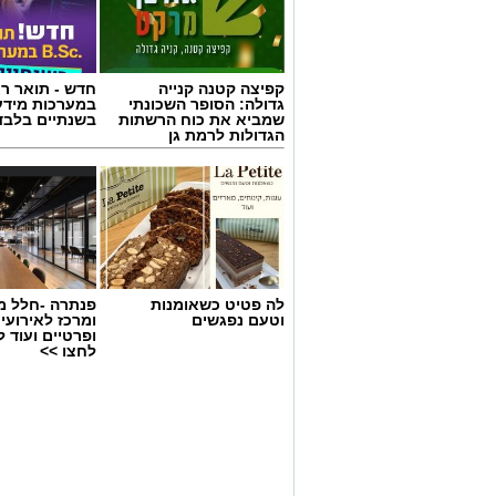
קפיצה קטנה קנייה
חדש - תואר רא
גדולה: הסופר השכונתי
במערכות מידע
שמביא את כוח הרשתות
בשנתיים בלבד
הגדולות לרמת גן
לה פטיט כשאומנות
פנתרה -חלל מ
וטעם נפגשים
ומרכז לאירועי
סיורי משפחות- צילום מיקה וולוב, אקואו
ופרטיים ועוד 
לחצו >>
במהלך הפעילות יכירו המשתתפים את הטבע
את בעלי החיים והצמחים המאפיינים אותו
בהמשך יגיעו למרכז החינוך הימי "מגלים" ש
של חוף סלעי בישראל ולהכיר מקרוב את בע
הסיור ייחשפו גם לאתגרים המשפיעים על 
פלסטיק, וילמדו באופן חווייתי כיצד ניתן ל