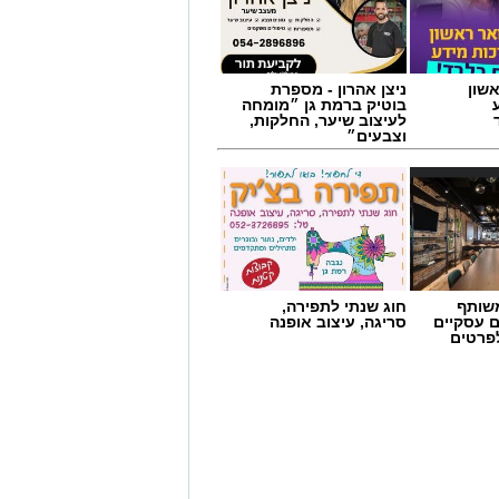
שון
ניצן אהרון - מספרת
בוטיק ברמת גן ״מומחה
לעיצוב שיער, החלקות,
וצבעים״
שותף
חוג שנתי לתפירה,
ם עסקיים
סריגה, עיצוב אופנה
שן
לפרטים
 הייחודי של אזור שפך נחל אלכסנדר,
 ואת המערכת האקולוגית המקומית.
ל אקואושן, שם יוכלו להתבונן בדגם חי
לי החיים הימיים החיים בו. במהלך
הסביבה הימית, ובהם פסולת ובעיקר
שמור על הים ולסייע בהגנה עליו.