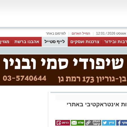
|
המייל האדום
|
לפרסום באתר
בות ובידור
צרכנות ועסקים
לייף סטייל
אהבנו ברשת
מגזין
ות אינטראקטיבי באתרי