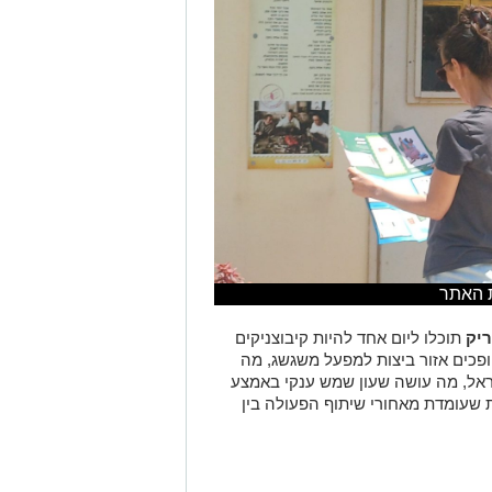
ריק
תוכלו ליום אחד להיות קיבוצניקים
פכים אזור ביצות למפעל משגשג, מה
ראל, מה עושה שעון שמש ענקי באמצע
 שעומדת מאחורי שיתוף הפעולה בין
חיות במדבר ולפתור את בעיית המים
 מאשר דוד בן־גוריון, יחשוף בפניכם
צים האמיצים. בהמשך, תנסו לאגור
סודיים, תתנסו בבנייה בבוץ ועוד.