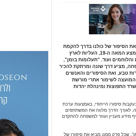
ת הסיפור של כולנו בדרך להקמת
המדינה מימי ראשית ההתיישבות באמצע המאה ה-19, העליות לארץ
והלוחמים ועוד. "תעלומות בזמן",
ה, מציע דרך שונה ומרתקת להכיר
ורות טבע, ואת הסיפורים והאנשים
מועצה לשימור אתרי מורשת
, רשות הטבע והגנים, 929, משרד התפוצות ומינהלת יהדות
בות סיפורו הייחודי, באמצעות ערכת
. לאורך הדרך מלווה את המשתתפים
יף מידע מעניין ועוזר למשפחה להתקדם
", שכל פרק ממנו מביא את סיפורו של
 זמינים להאזנה חינם באתר המיזם