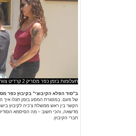
תעלומות בזמן כפר מסריק 2 קרדיט צוות האתר
ב"סוד הפלא הקיבוצי" בקיבוץ כפר מס
של פעם. במסגרת המסע בזמן תגלו איך הו
הקשר בין ראש ממשלת צ'כיה לקיבוץ ביש
מדשאה, והכי חשוב – מה הסיסמא הסודית
חברי הקיבוץ.
במצפה גבולות
תגלו איך ניסו החלוצים ל
באקלים היבש. מכתב מסתורי, שכתב לא אחר
מה רצה ראש הממשלה הראשון למסור לחלו
מים, תצאו לטיול עם הפלמ"ח, תפצחו קודים 