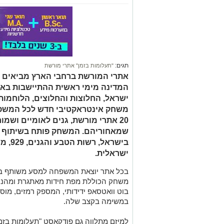
תגים:
"תעלומות בזמן" אתרי מורשת
אתרי המורשת ברחבי הארץ מביאים א
ישראל, החלוצות והחלוצים, הלוחמות 
משחק אינטראקטיבי חדש לכל המשפח
20 אתרי מורשת, גנים לאומיים ושמ
שמאחוריהם. המשחק פותח בשיתוף ה
בישראל
ישראלית.
בכל אתר יוצאת המשפחה למסע משותף בעק
משחק הכוללת מפת חידות מאתגרת ומהנה
בוט וואטסאפ ידידותי, המספק רמזים, מוס
במשימה בקצב שלה.
למיזם מתלווה גם פודקאסט "תעלומות בזמן
אתר אחר בצורה מצחיקה ומרתקת. הפרקים
ובספוטיפיי.