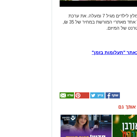
רנט של המיזם.
אתר "תעלומות בזמן"
ן אותך גם
ייה
חדש - תואר ראשון
השכונתי
במערכות מידע
 הרשתות
בשנתיים בלבד