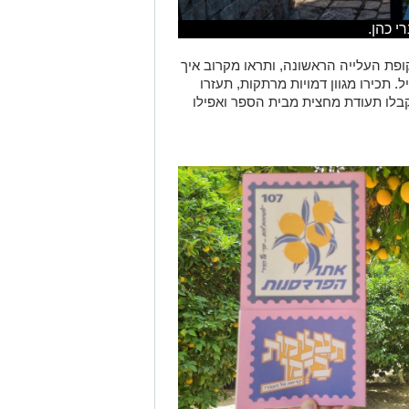
תכירו מגוון דמויות מרתקות, תעזרו
בלו תעודת מחצית מבית הספר ואפילו
"תעלומות בזמן" מיועד לכל המשפחה, ומומלץ לילדים מגיל 7 ומעלה. את ערכת
המשחק ניתן לרכוש בעמדות המכירה בכל אחד מאתרי המורשת במחיר של 35 ₪,