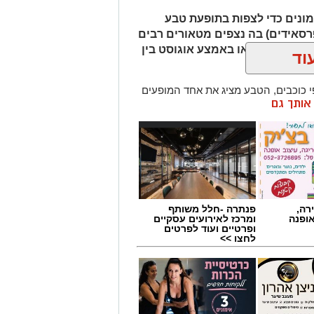
ונים כדי לצפות בתופעת טבע
רסאידים) בה נצפים מטאורים רבים
ר מגיע לשיאו באמצע אוגוסט בין
וד
כוכבים, הטבע מציג את אחד המופעים
ן אותך גם
 ההזדמנות לעצור לרגע, להתרחק
ולגלות עולם שלם של כוכבים, כוכבי
כדור הארץ עם השובל של כוכב השביט
ד שבו ניתן לראות מטאורים רבים בלי
שימוש באמצעי ראייה. בשיא המטר, קצב המטאורים הנראים מגיע ל-80 עד 100
רה,
פנתרה -חלל משותף
אופנה
ומרכז לאירועים עסקיים
ופרטיים ועוד לפרטים
קסומים תחת כיפת השמיים, עם חוויות
לחצו >>
כות במטר הפרסאידים ובגרמי שמיים,
חניוני הלילה ועד פעילויות לכל המשפחה