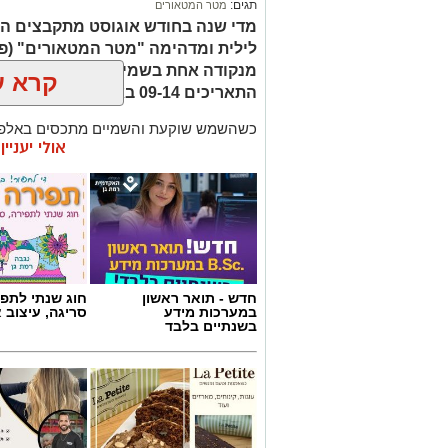
תגים:
מטר המטאורים
מדי שנה בחודש אוגוסט מתקבצים המ
לילית ומדהימה "מטר המטאורים" (פ
מנקודה אחת בשמי הלילה. השנה המט
קרא ע
התאריכים 09-14 באוגוסט 2026.
כשהשמש שוקעת והשמיים מתכסים באלפי 
אולי יעניי
המרהיבים של השנה - מטר הפרסאידים. זו
מאורות העיר, להרים את המבט אל השמיים 
לכת, ערפיליות וסיפורי חלל.
מטר הפרסאידים, מתרחש כתוצאה ממפגש 
סוויפט-טאטל, הוא נחשב כמטר גדול במיוח
מטאורים בשעה.
חדש - תואר ראשון
חוג שנתי לתפי
במערכות מידע
סריגה, עיצוב 
בשנתיים בלבד
רשות הטבע והגנים מזמינה אתכם ללילות 
טבע ייחודיות ברחבי הארץ, מתצפיות מודר
דרך סיורי לילה, שקיעות מדבריות ולינה ב
המחברות בין טבע, מדע ופליאה.