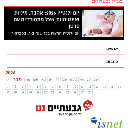
מגזין גבעתיים
יום ולנטיין 2026: אהבה, מיניות
ואינטימיות אצל מתמודדים עם
סרטן
יום ולנטיין המצוין בכל שנה ב-14 בפברואר,
הוא חג האהבה הנחגג במדינות רבות ברחבי
העולם. גם בישראל רבים מציינים את המועד
אנשים
כיום אהבה, בנוסף לחגיגות ט"ו באב. לרגל יום
זה מספרת לנה קורץ אלמוג, מטפלת במיניות
כתבות
באגודה למלחמה בסרטן, על חשיבות האהבה,
המיניות והאינטימיות למתמודדים עם מחלת
2026
הסרטן:
פבר
דצמ
נוב
אוק
ספט
אוג
יול
יונ
מאי
אפר
מרץ
ינו
1
2
3
4
5
6
7
8
9
10
11
12
13
14
15
16
17
18
19
20
21
22
23
24
25
26
27
28