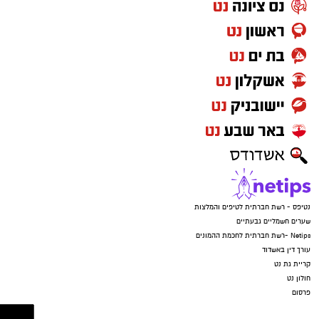
נטיפס - רשת חברתית לטיפים והמלצות
שערים חשמליים גבעתיים
Netips -רשת חברתית לחכמת ההמונים
עורך דין באשדוד
קריית גת נט
חולון נט
פרסום