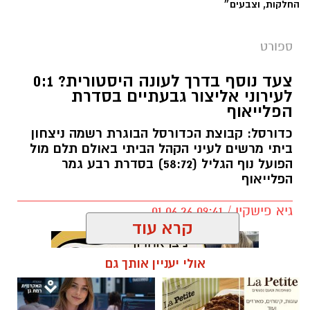
צעד נוסף בדרך לעונה היסטורית? 0:1
לעירוני אליצור גבעתיים בסדרת
הפלייאוף
כדורסל: קבוצת הכדורסל הבוגרת רשמה ניצחון
ביתי מרשים לעיני הקהל הביתי באולם תלם מול
הפועל נוף הגליל (58:72) בסדרת רבע גמר
הפלייאוף
גיא פישקין / 09:41 01.06.26
קרא עוד
אולי יעניין אותך גם
תגים:
חדשותגבעתיים
צעד חשוב בדרך להעפלת ליגה היסטורית? עירוני
אליצור גבעתיים אירחה אמש (ראשון) באולם תלם
לה פטיט כשאומנות וטעם
חדש - תואר ראשון במערכות