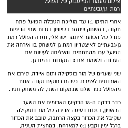
תקווה, במשחק שנגמר בשיוויון בזכות שתי הדיפות
פנדל של השוער איתמר ישראלי, חזרה הפועל רמת
גן/גבעתיים לאיצטדיון רמת גן למשחק בו אירחה את
הפועל עכו מהתחתית, והצליחה לעשות את
העבודה ולשמור את 3 הנקודות ברמת גן.
שני שערים של
מור בוסקילה ותום איידה, קירבו את
האורדונים לצמרת, כשהם רחוקים נקודה אחת
מהפועל כפר שלם שבמקום השני, לה משחק חסר.
כבר בדקה ה-18 הבקיעו האדומים את השער
הראשון, בזכות בעיטה אדירה של מור בוסקילה
שקיבל את הכדור בקצה הרחבה, סובב את הכדור
ברגל ימין וקבע 0:1 למארחת. במחצית השניה,
בדקה ה-71, כדור קרן של רמת גן הגיע למחליף תום
איידה שהתרומם מצוין, נגח לשער וקבע את תוצאת
הסיום.