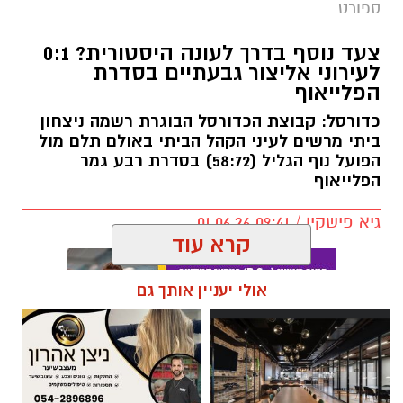
ספורט
צעד נוסף בדרך לעונה היסטורית? 0:1
לעירוני אליצור גבעתיים בסדרת
הפלייאוף
כדורסל: קבוצת הכדורסל הבוגרת רשמה ניצחון
ביתי מרשים לעיני הקהל הביתי באולם תלם מול
הפועל נוף הגליל (58:72) בסדרת רבע גמר
הפלייאוף
גיא פישקין / 09:41 01.06.26
קרא עוד
אולי יעניין אותך גם
תגים:
חדשותגבעתיים
צעד חשוב בדרך להעפלת ליגה היסטורית? עירוני