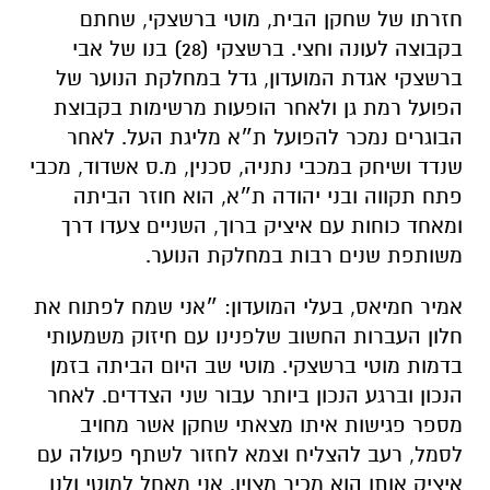
חזרתו של שחקן הבית, מוטי ברשצקי, שחתם
בקבוצה לעונה וחצי. ברשצקי (28) בנו של אבי
ברשצקי אגדת המועדון, גדל במחלקת הנוער של
הפועל רמת גן ולאחר הופעות מרשימות בקבוצת
הבוגרים נמכר להפועל ת״א מליגת העל. לאחר
שנדד ושיחק במכבי נתניה, סכנין, מ.ס אשדוד, מכבי
פתח תקווה ובני יהודה ת״א, הוא חוזר הביתה
ומאחד כוחות עם איציק ברוך, השניים צעדו דרך
משותפת שנים רבות במחלקת הנוער.
אמיר חמיאס, בעלי המועדון: ״אני שמח לפתוח את
חלון העברות החשוב שלפנינו עם חיזוק משמעותי
בדמות מוטי ברשצקי. מוטי שב היום הביתה בזמן
הנכון וברגע הנכון ביותר עבור שני הצדדים. לאחר
מספר פגישות איתו מצאתי שחקן אשר מחויב
לסמל, רעב להצליח וצמא לחזור לשתף פעולה עם
איציק אותו הוא מכיר מצוין. אני מאחל למוטי ולנו