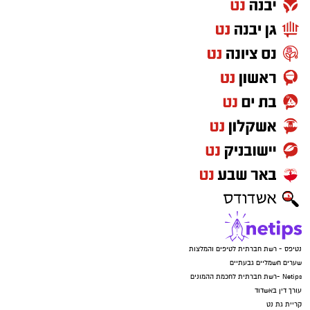
נטיפס - רשת חברתית לטיפים והמלצות
שערים חשמליים גבעתיים
Netips -רשת חברתית לחכמת ההמונים
עורך דין באשדוד
קריית גת נט