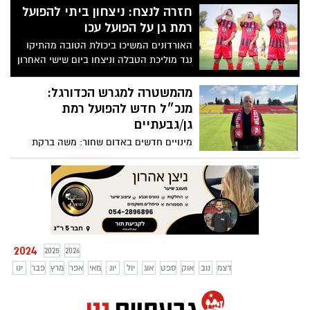
חזרה לנצח: ניצחון ביתי להפועל
רמת גן על הפועל עכו
האורדונים המשיכו ביכולת הטובה מהתיקו
נגד מוליכת הטבלה וניצחו ביום שישי האחרון
0:2 את הפועל עכו
מהמשטרה למגרש הכדורגל:
מנכ״ל חדש להפועל רמת
גן/גבעתיים
מינויים חדשים באדום שחור: משה ברקת
מונה לתפקיד המנכ"ל החדש, אריאל ברק
ישמש כנציג הבעלים
2024
2025
2026
דצמ
נוב
אוק
ספט
אוג
יול
יונ
מאי
אפר
מרץ
פבר
ינו