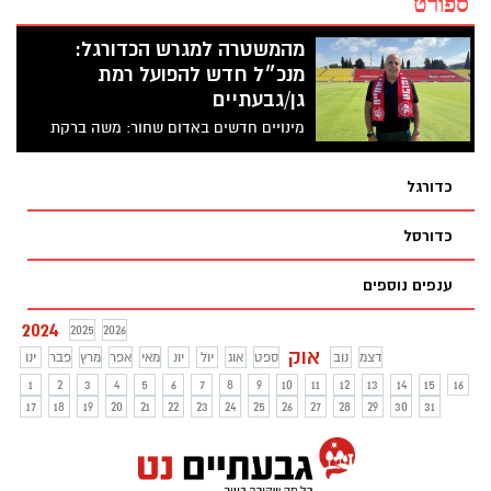
ספורט
מהמשטרה למגרש הכדורגל:
מנכ״ל חדש להפועל רמת
גן/גבעתיים
מינויים חדשים באדום שחור: משה ברקת
מונה לתפקיד המנכ"ל החדש, אריאל ברק
ישמש כנציג הבעלים
כדורגל
כדורסל
ענפים נוספים
2024
2025
2026
אוק
דצמ
נוב
ספט
אוג
יול
יונ
מאי
אפר
מרץ
פבר
ינו
1
2
3
4
5
6
7
8
9
10
11
12
13
14
15
16
17
18
19
20
21
22
23
24
25
26
27
28
29
30
31