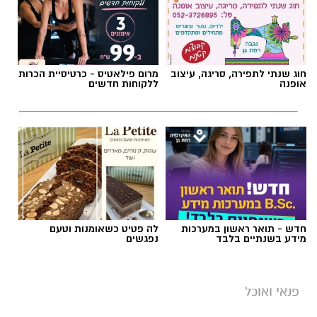
תגים:
חביתת ירק
חוג שנתי לתפירה, סריגה, עיצוב
מרום פילאטיס - כרטיסיית הכרות
אופנה
ללקוחות חדשים
חדש - תואר ראשון במערכות
לה פטיט כשאומנות וטעם
מידע בשנתיים בלבד
נפגשים
ai
מצרכים (ל-2 מנות)
פנאי ואוכל
4 ביצים