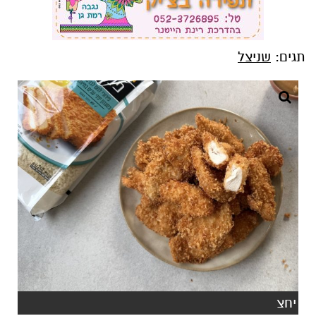
תגים:
שניצל
יחצ