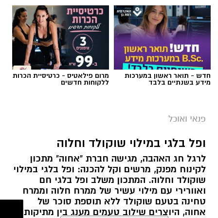
חדש - תואר ראשון במערכות
מרום פילאטיס - כרטיסיית הכרות
מידע בשנתיים בלבד
ללקוחות חדשים
ai
מצרכים (ל-2 מנות)
פנאי ואוכל
4 ביצים
ופל בלגי במילוי שוקולד וחלוה
½ פלפל אדום, חתוך לקוביות קטנות
לרגל חג האהבה, מגישה חברת "אחוה" מתכון
½ פלפל צהוב, חתוך לקוביות קטנות
לקינוח מפנק, מרשים וקל להכנה: ופל בלגי במילוי
¼ פלפל ירוק, חתוך לקוביות קטנות
שוקולד וחלוה. המתכון משלב ופל בלגי חם
½ בצל קטן קצוץ דק (לא חובה)
ואוורירי עם מילוי עשיר של ממרח חלוה וממרח
2 כפות פטרוזיליה קצוצה
טחינה בטעם שוקולד ללא תוספת סוכר של
אחוה, היוצרים שילוב טעמים מענג בין מתיקות
2 כפות עירית קצוצה