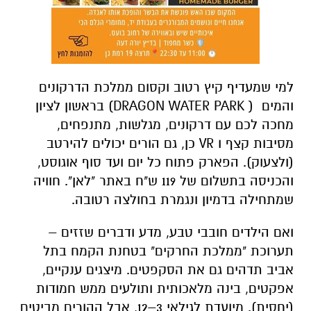
למי שמעדיף קיץ רטוב וקסום ממלכת הדרקונים
והמים ( DRAGON WATER PARK) בראשון לציון
מחכה לכם עם דרקונים, מגלשות, מתנפחים,
מסיבות קצף ו VR כן, גם הורים יכולים להירטב
(ולצעוק). הפארק פתוח כל יום ועד סוף אוגוסט,
והכניסה בתשלום של 119 ש"ח באתר "לאן". חוויה
שמתחילה בדמיון ונגמרת בחולצה רטובה.
ואם הילדים חובבי טבע, מדע ודברים שזזים –
תערוכת "ממלכת החרקים" בטחנת הקמח בתל
אביב תדהים גם את הסקפטים. מיצגים ענקיים,
אפקטים, בינה מלאכותית ותולעים ממש חמודות
(יחסית). מיועדת לגילאי 3–12, אבל ההורים מביטים