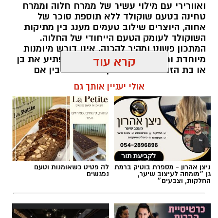
המתכון פשוט ומהיר להכנה, אינו דורש מיומנות
מיוחדת ומתאים לכל מי שמעוניין להפתיע את בן
קרא עוד
או בת הזוג במחווה מתוקה ומיוחדת. בין אם
מדובר בארוחת בוקר מפנקת, קינוח לארוחה
אולי יעניין אותך גם
רומנטית או פינוק זוגי בסוף היום, הוופל הבלגי
בטעם שוקולד וחלוה יהפוך כל רגע לחגיגה של
אהבה. ט"ו באב שמח!
אלדה נתנאל / 09:09 26.07.26
ניצן אהרון - מספרת בוטיק ברמת
לה פטיט כשאומנות וטעם
גן ״מומחה לעיצוב שיער,
נפגשים
החלקות, וצבעים״
תגים:
ופל בלגי במילוי שוקולד וחלוה