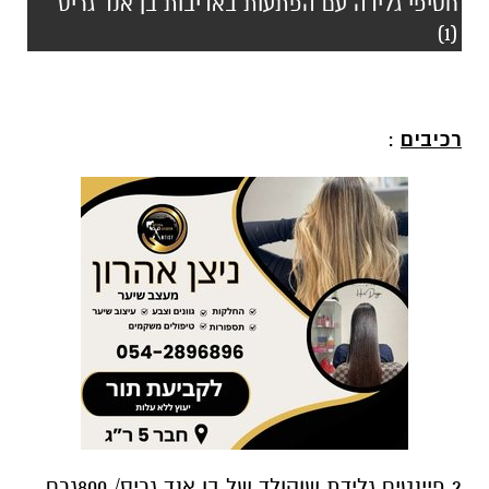
רכיבים
:
2 פיינטים גלידת שוקולד של בן אנד גריס/ 800גרם
גלידה שקיימת במקפיא
275 גרם מרשמלו