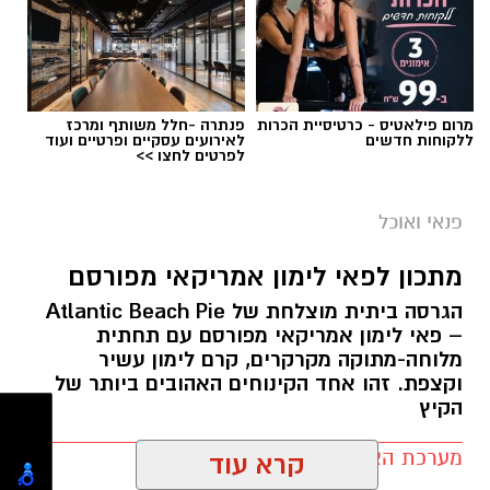
מרום פילאטיס - כרטיסיית הכרות
פנתרה -חלל משותף ומרכז
ללקוחות חדשים
לאירועים עסקיים ופרטיים ועוד
לפרטים לחצו >>
פנאי ואוכל
מתכון לפאי לימון אמריקאי מפורסם
הגרסה ביתית מוצלחת של Atlantic Beach Pie
– פאי לימון אמריקאי מפורסם עם תחתית
מלוחה-מתוקה מקרקרים, קרם לימון עשיר
ופל בלגי במילוי שוקולד וחלוה צילום הדס ניצן
וקצפת. זהו אחד הקינוחים האהובים ביותר של
הקיץ
מצרכים (לכ-4 ופלים גדולים
):
מערכת האתר / 09:33 23.07.26
קרא עוד
1 ו-1/2 כוסות קמח
2 ביצים
אולי יעניין אותך גם