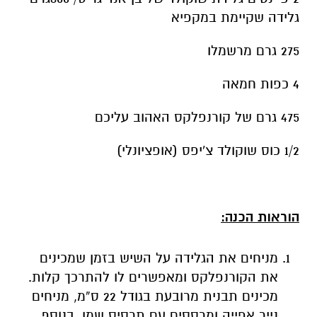
4 כפות חמאה
475 גרם של קורנפלקס האהוב עליכם
1/2 כוס שוקולד צ'יפס (אופציונלי)
הוראות הכנה:
מניחים את הגלידה על השיש בזמן שמכינים
את הקורנפלקס ומאפשרים לו להתרכך קלות.
מכינים תבנית מרובעת בגודל 22 ס”מ, מניחים
נייר אפייה ומרססים עם תרסיס שמן. בנוסף
מכינים ומניחים בצד נייר אפייה נוסף באותו
גודל. בסיר גדול, ממיסים את החמאה,
מוסיפים מרשמלו, ומערבבים עד שנמס.