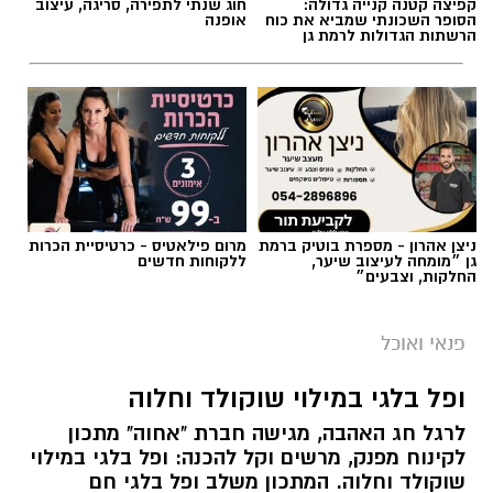
ניצן אהרון - מספרת בוטיק ברמת
מרום פילאטיס - כרטיסיית הכרות
גן ״מומחה לעיצוב שיער,
ללקוחות חדשים
החלקות, וצבעים״
פנאי ואוכל
ופל בלגי במילוי שוקולד וחלוה
לרגל חג האהבה, מגישה חברת "אחוה" מתכון
לקינוח מפנק, מרשים וקל להכנה: ופל בלגי במילוי
שוקולד וחלוה. המתכון משלב ופל בלגי חם
ואוורירי עם מילוי עשיר של ממרח חלוה וממרח
טחינה בטעם שוקולד ללא תוספת סוכר של
אחוה, היוצרים שילוב טעמים מענג בין מתיקות
השוקולד לעומק הטעם הייחודי של החלוה.