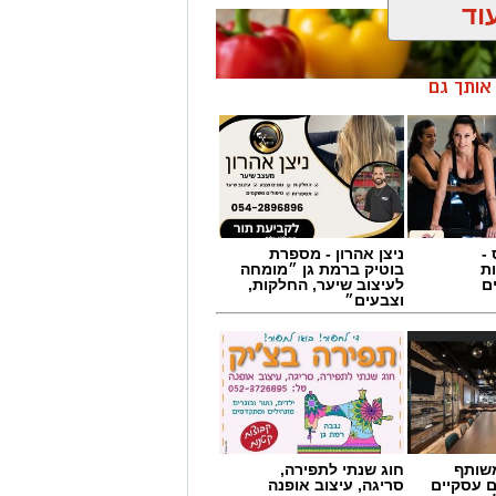
וד
ן אותך גם
-
ניצן אהרון - מספרת
ת
בוטיק ברמת גן ״מומחה
ם
לעיצוב שיער, החלקות,
וצבעים״
שותף
חוג שנתי לתפירה,
ם עסקיים
סריגה, עיצוב אופנה