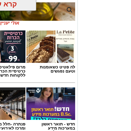
קרא ע
אולי יעניי
לה פטיט כשאומנות
מרום פילאטיס 
וטעם נפגשים
כרטיסיית הכרו
ללקוחות חדשי
ai
חדש - תואר ראשון
פנתרה -חלל מ
מצרכים (ל-2 מנות)
במערכות מידע
ומרכז לאירועי