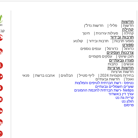
ה.
מוסיפים את קוביות הפלפלים ומקפיצים 3–4 דקות, עד שהן מתרככות אך
חדשות
 הפלפל, הפפריקה והכורכום.
חדשות
פלילי
חדשות נדל"ן
קהילה
קבו
ה (אם משתמשים) ומערבבים.
קהילה
פעילות עירונית
חינוך
תרבות ובידור
על הפלפלים.
מופעי תרבות
תרבות ובידור
קולנוע
.
ספורט
כדורגל
כדורסל
ענפים נוספים
צרכנות ועסקים
תוכן שיווקי
עסקים מקומיים
מגזין גבעתיים
אנשים
כתבות
חדשות ארציות
חדשות ארציות
בחירות מקומיות 2024
לייף סטייל
הבלוגים
אהבנו ברשת
פנאי
ואוכל
חדשות גבעתיים
נטיפס - רשת חברתית לטיפים והמלצות
שערים חשמליים גבעתיים
Netips -רשת חברתית לחכמת ההמונים
עורך דין באשדוד
קריית גת נט
חולון נט
פרסום
 ולחם מחמצת או בגט טרי. לארוחת בוקר
קפה איכותי.