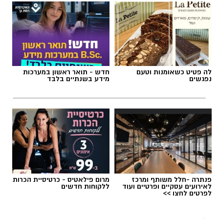
תגים:
פאי לימון אמריקאי מפורסם
לה פטיט כשאומנות וטעם
חדש - תואר ראשון במערכות
נפגשים
מידע בשנתיים בלבד
1 כף סוכר
1 כפית תמצית וניל
1/4 כוס שמן (או חמאה מומסת)
פנתרה -חלל משותף ומרכז
מרום פילאטיס - כרטיסיית הכרות
לאירועים עסקיים ופרטיים ועוד
ללקוחות חדשים
chatgpt
1 כוס חלב
לפרטים לחצו >>
מצרכים
1 כף אבקת אפייה