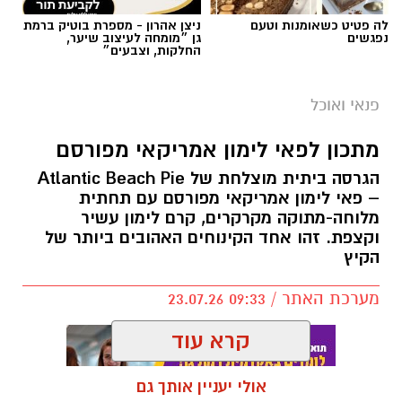
לה פטיט כשאומנות וטעם
ניצן אהרון - מספרת בוטיק ברמת
נפגשים
גן ״מומחה לעיצוב שיער,
החלקות, וצבעים״
פנאי ואוכל
מתכון לפאי לימון אמריקאי מפורסם
הגרסה ביתית מוצלחת של Atlantic Beach Pie
– פאי לימון אמריקאי מפורסם עם תחתית
מלוחה-מתוקה מקרקרים, קרם לימון עשיר
ופל בלגי במילוי שוקולד וחלוה צילום הדס ניצן
וקצפת. זהו אחד הקינוחים האהובים ביותר של
הקיץ
מצרכים (לכ-4 ופלים גדולים
):
מערכת האתר / 09:33 23.07.26
1 ו-1/2 כוסות קמח
קרא עוד
2 ביצים
אולי יעניין אותך גם