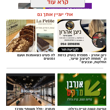
קרא עוד
אולי יעניין אותך גם
תגים:
חביתת ירק
ניצן אהרון - מספרת בוטיק ברמת
לה פטיט כשאומנות וטעם
גן ״מומחה לעיצוב שיער,
נפגשים
החלקות, וצבעים״
קפיצה קטנה קנייה גדולה:
פנתרה -חלל משותף ומרכז