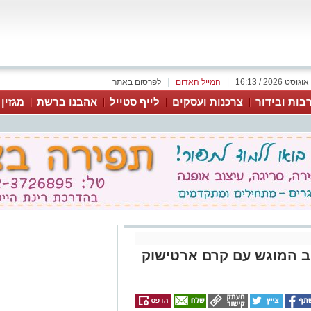
|
המייל האדום
|
לפרסום באתר
בות ובידור
צרכנות ועסקים
לייף סטייל
אהבנו ברשת
מגזין
ב המוגש עם קרם ארטישוק