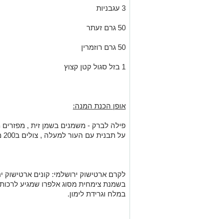
3 עגבניות
50 גרם זעתר
50 גרם רוזמרין
1 בזל סגול קטן קצוץ
אופן הכנת המנה:
פילה לברק - משמנים בשמן זית , מפזרים מ
על תבנית עם העור למעלה , צולים ב200 מעלות כ- 8 דקות
לקרם ארטישוק ירושלמי: קונים ארטישוק י
בשמנת צימחית מסוג אלפרו שמגיע לרכות-
במלח וגרידת לימון.