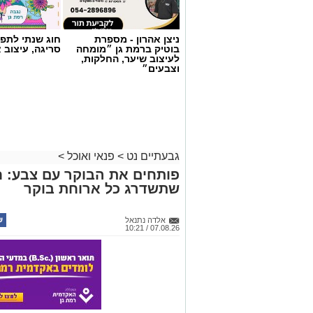
ניצן אהרון - מספרת
חוג שנתי לתפי
בוטיק ברמת גן ״מומחה
סריגה, עיצוב 
לעיצוב שיער, החלקות,
וצבעים״
גבעתיים נט
>
פנאי ואוכל
>
פותחים את הבוקר עם צבע: ח
שתשדרג כל ארוחת בוקר
אלדה נתנאל
07.08.26 / 10:21