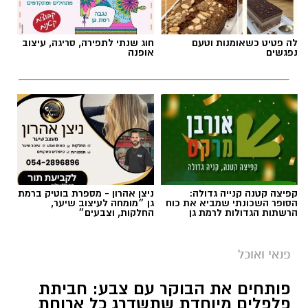
קפיצה קטנה קנייה גדולה:
ניצן אהרון - מספרת בוטיק ברמת
הסופר השכונתי שמביא את כוח
גן ״מומחה לעיצוב שיער,
הרשתות הגדולות לרמת גן
החלקות, וצבעים״
פנאי ואוכל
פותחים את הבוקר עם צבע: חביתת
פלפלים מיוחדת שתשדרג כל ארוחת
בוקר
מחפשים לשדרג את החביתה של הבוקר? המתכון
הזה משלב פלפלים צבעוניים, עשבי תיבול טריים
ותיבול עדין, ויוצר חביתה אוורירית, עשירה