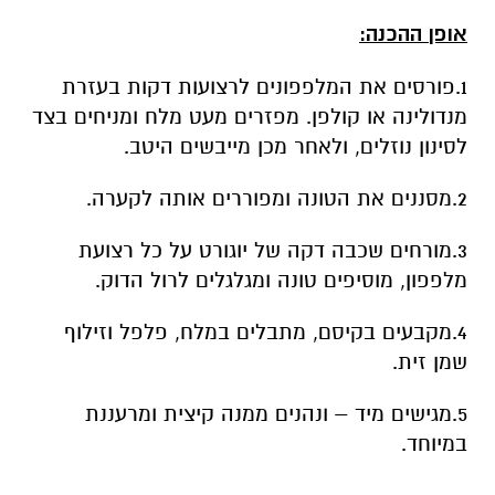
מנדולינה או קולפן. מפזרים מעט מלח ומניחים בצד
לסינון נוזלים, ולאחר מכן מייבשים היטב.
2.מסננים את הטונה ומפוררים אותה לקערה.
3.מורחים שכבה דקה של יוגורט על כל רצועת
מלפפון, מוסיפים טונה ומגלגלים לרול הדוק.
4.מקבעים בקיסם, מתבלים במלח, פלפל וזילוף
שמן זית.
5.מגישים מיד – ונהנים ממנה קיצית ומרעננת
במיוחד.
הצעת הגשה:
אפשר להוסיף לרול גם עשבי תיבול
קצוצים כמו נענע או עירית, או לשלב גרידת לימון