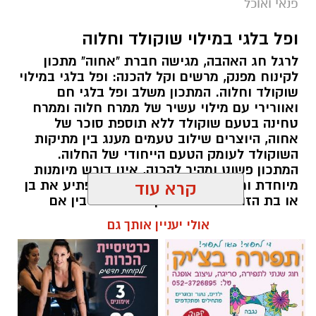
פנאי ואוכל
ופל בלגי במילוי שוקולד וחלוה
לרגל חג האהבה, מגישה חברת "אחוה" מתכון
לקינוח מפנק, מרשים וקל להכנה: ופל בלגי במילוי
שוקולד וחלוה. המתכון משלב ופל בלגי חם
ואוורירי עם מילוי עשיר של ממרח חלוה וממרח
טחינה בטעם שוקולד ללא תוספת סוכר של
אחוה, היוצרים שילוב טעמים מענג בין מתיקות
השוקולד לעומק הטעם הייחודי של החלוה.
המתכון פשוט ומהיר להכנה, אינו דורש מיומנות
מיוחדת ומתאים לכל מי שמעוניין להפתיע את בן
קרא עוד
או בת הזוג במחווה מתוקה ומיוחדת. בין אם
מדובר בארוחת בוקר מפנקת, קינוח לארוחה
אולי יעניין אותך גם
רומנטית או פינוק זוגי בסוף היום, הוופל הבלגי
בטעם שוקולד וחלוה יהפוך כל רגע לחגיגה של
אהבה. ט"ו באב שמח!
אלדה נתנאל / 09:09 26.07.26