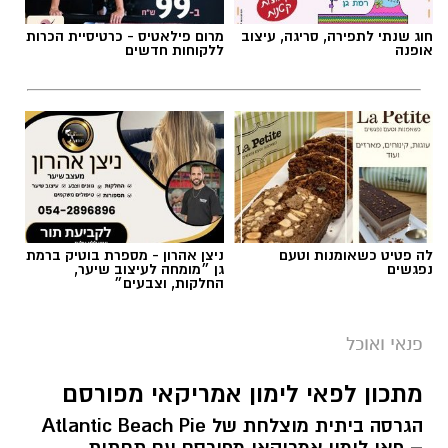
חוג שנתי לתפירה, סריגה, עיצוב
מרום פילאטיס - כרטיסיית הכרות
אופנה
ללקוחות חדשים
תגים:
ופל בלגי במילוי שוקולד וחלוה
לה פטיט כשאומנות וטעם
ניצן אהרון - מספרת בוטיק ברמת
נפגשים
גן ״מומחה לעיצוב שיער,
החלקות, וצבעים״
פנאי ואוכל
מתכון לפאי לימון אמריקאי מפורסם
הגרסה ביתית מוצלחת של Atlantic Beach Pie
– פאי לימון אמריקאי מפורסם עם תחתית