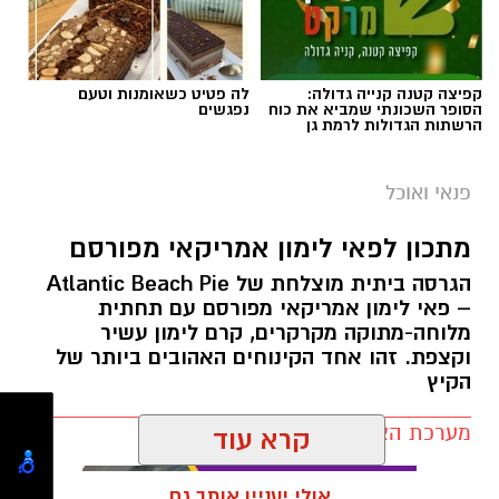
קפיצה קטנה קנייה גדולה:
לה פטיט כשאומנות וטעם
הסופר השכונתי שמביא את כוח
נפגשים
הרשתות הגדולות לרמת גן
פנאי ואוכל
מתכון לפאי לימון אמריקאי מפורסם
הגרסה ביתית מוצלחת של Atlantic Beach Pie
– פאי לימון אמריקאי מפורסם עם תחתית
מלוחה-מתוקה מקרקרים, קרם לימון עשיר
ופל בלגי במילוי שוקולד וחלוה צילום הדס ניצן
וקצפת. זהו אחד הקינוחים האהובים ביותר של
הקיץ
מצרכים (לכ-4 ופלים גדולים
):
מערכת האתר / 09:33 23.07.26
קרא עוד
1 ו-1/2 כוסות קמח
2 ביצים
אולי יעניין אותך גם