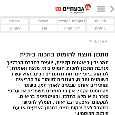
חדשות
גבעתיים בקהילה
תרבות
צרכנות
בחירות
לייף סטייל
מגזין
רמת גן
פנאי ואוכל
מתכון מנצח לחומוס בהכנה ביתית
תמר ידין דיאטנית קלינית, יועצת לחברת הרבלייף
מנדבת מתכון להכנת חומוס ביתי מנצח ואומרת: "
לחומוס ביתי יתרונות תזונתיים רבים. הוא עשיר
בשומנים טובים, העוזרים לשמור על הבריאים
ומותירים אותנו שבעים לאורך זמן. בשונה
מהחומוס הקנוי, אין בו חומרים משמרים או עודפי
סוכר והוא מלא בחלבון ובוויטמינים בריאים.
למקסום האפקט הבריאותי, מומלץ להגישו
כמטבל לצד ירקות חיים במגוון הצבעים או עם
פיתות מכוסמין."