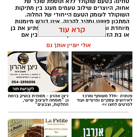
טחינה בטעם שוקולד ללא תוספת סוכר של
אחוה, היוצרים שילוב טעמים מענג בין מתיקות
השוקולד לעומק הטעם הייחודי של החלוה.
המתכון פשוט ומהיר להכנה, אינו דורש מיומנות
מיוחדת ומתאים לכל מי שמעוניין להפתיע את בן
קרא עוד
או בת הזוג במחווה מתוקה ומיוחדת. בין אם
מדובר בארוחת בוקר מפנקת, קינוח לארוחה
אולי יעניין אותך גם
רומנטית או פינוק זוגי בסוף היום, הוופל הבלגי
בטעם שוקולד וחלוה יהפוך כל רגע לחגיגה של
אהבה. ט"ו באב שמח!
אלדה נתנאל / 09:09 26.07.26
פנתרה -חלל משותף ומרכז
ניצן אהרון - מספרת בוטיק ברמת
לאירועים עסקיים ופרטיים ועוד
גן ״מומחה לעיצוב שיער,
לפרטים לחצו >>
החלקות, וצבעים״
תגים:
ופל בלגי במילוי שוקולד וחלוה